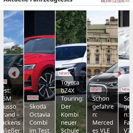
MEHR LESEN >>
NEWS
Toyota
bZ4X
NEWS
NEWS
Touring:
Schon
Schon
NEWS
Skoda
Der
gefahre
gefahre
Octavia
Kombi
n:
n:
Combi
neuer
Merced
Farizon
im Test
Schule
es VLE
V7E