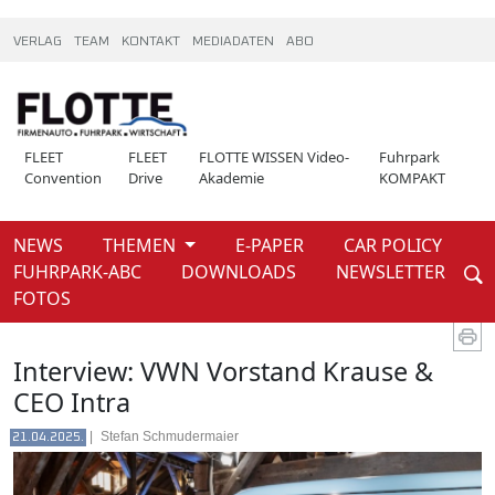
VERLAG
TEAM
KONTAKT
MEDIADATEN
ABO
FLEET
FLEET
FLOTTE WISSEN Video-
Fuhrpark
Convention
Drive
Akademie
KOMPAKT
NEWS
THEMEN
E-PAPER
CAR POLICY
Weiter
FUHRPARK-ABC
DOWNLOADS
NEWSLETTER
News
FOTOS
Interview: VWN Vorstand Krause &
CEO Intra
|
Stefan Schmudermaier
21.04.2025.