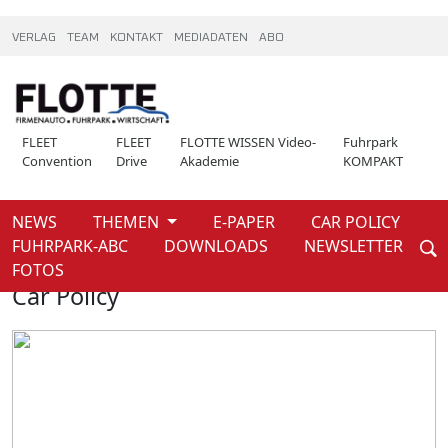
VERLAG
TEAM
KONTAKT
MEDIADATEN
ABO
FLEET
FLEET
FLOTTE WISSEN Video-
Fuhrpark
Convention
Drive
Akademie
KOMPAKT
NEWS
THEMEN
E-PAPER
CAR POLICY
Weiter
FUHRPARK-ABC
DOWNLOADS
NEWSLETTER
Home
News
FOTOS
Car Policy