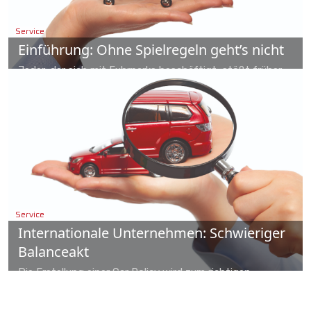
Service
Einführung: Ohne Spielregeln geht’s nicht
Jeder, der sich mit Fuhrparks beschäftigt, stößt früher
oder später auf die Car Policy. Dieses Regelwerk soll für
Klarheit bei der Fahrzeugbeschaffung und auf die Rechten
und Pflichten des Dienstwagenfahrers hinweisen.
Service
Internationale Unternehmen: Schwieriger
Balanceakt
Die Erstellung einer Car Policy wird zum richtigen
Balanceakt, wenn man die Gewohnheiten mehrerer Länder