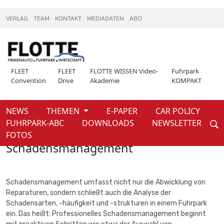
VERLAG
TEAM
KONTAKT
MEDIADATEN
ABO
FLEET
FLEET
FLOTTE WISSEN Video-
Fuhrpark
Convention
Drive
Akademie
KOMPAKT
NEWS
THEMEN
E-PAPER
CAR POLICY
Weiter
FUHRPARK-ABC
DOWNLOADS
NEWSLETTER
Home
Fuhrpark-ABC
FOTOS
Schadensmanagement
Schadensmanagement umfasst nicht nur die Abwicklung von
Reparaturen, sondern schließt auch die Analyse der
Schadensarten, -häufigkeit und -strukturen in einem Fuhrpark
ein. Das heißt: Professionelles Schadensmanagement beginnt