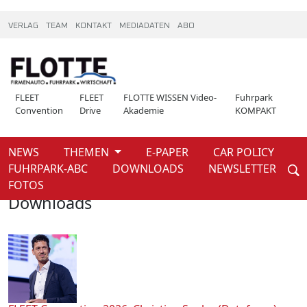
VERLAG
TEAM
KONTAKT
MEDIADATEN
ABO
FLEET
FLEET
FLOTTE WISSEN Video-
Fuhrpark
Convention
Drive
Akademie
KOMPAKT
NEWS
THEMEN
E-PAPER
CAR POLICY
Weiter
FUHRPARK-ABC
DOWNLOADS
NEWSLETTER
Home
Downloads
FOTOS
Downloads