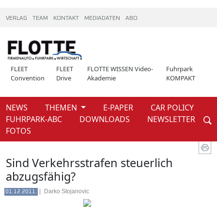
VERLAG
TEAM
KONTAKT
MEDIADATEN
ABO
FLEET
FLEET
FLOTTE WISSEN Video-
Fuhrpark
Convention
Drive
Akademie
KOMPAKT
NEWS
THEMEN
E-PAPER
CAR POLICY
Weiter
FUHRPARK-ABC
DOWNLOADS
NEWSLETTER
News
FOTOS
Sind Verkehrsstrafen steuerlich
abzugsfähig?
|
Darko Stojanovic
01.12.2011.