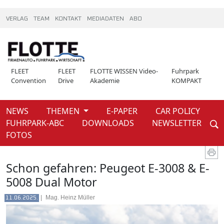
VERLAG
TEAM
KONTAKT
MEDIADATEN
ABO
FLEET
FLEET
FLOTTE WISSEN Video-
Fuhrpark
Convention
Drive
Akademie
KOMPAKT
NEWS
THEMEN
E-PAPER
CAR POLICY
Weiter
FUHRPARK-ABC
DOWNLOADS
NEWSLETTER
News
FOTOS
Schon gefahren: Peugeot E-3008 & E-
5008 Dual Motor
|
Mag. Heinz Müller
11.06.2025.