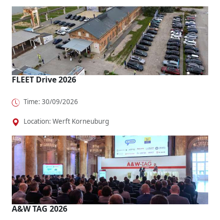
Octavia,
bi bZ4X
Mercedes
natürlich,
dass
To...
VLE will
dazu wie
Fahrspaß
Shuttle-...
maßgesch..
o...
.
FLEET Drive 2026
Time: 30/09/2026
Location: Werft Korneuburg
A&W TAG 2026