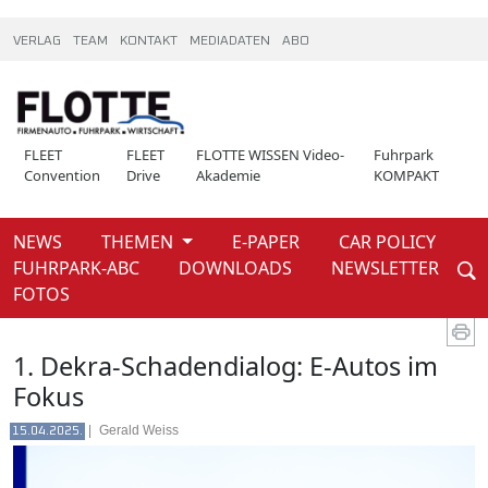
VERLAG
TEAM
KONTAKT
MEDIADATEN
ABO
FLEET
FLEET
FLOTTE WISSEN Video-
Fuhrpark
Convention
Drive
Akademie
KOMPAKT
NEWS
THEMEN
E-PAPER
CAR POLICY
Weiter
FUHRPARK-ABC
DOWNLOADS
NEWSLETTER
News
FOTOS
1. Dekra-Schadendialog: E-Autos im
Fokus
|
Gerald Weiss
15.04.2025.