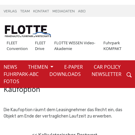
VERLAG
TEAM
KONTAKT
MEDIADATEN
ABO
FLEET
FLEET
FLOTTE WISSEN Video-
Fuhrpark
Convention
Drive
Akademie
KOMPAKT
NEWS
THEMEN
E-PAPER
CAR POLICY
Weiter
FUHRPARK-ABC
DOWNLOADS
NEWSLETTER
Home
Fuhrpark-ABC
FOTOS
Kaufoption
Die Kaufoption räumt dem Leasingnehmer das Recht ein, das
Objekt am
Ende der vertraglichen Laufzeit
zu erwerben.