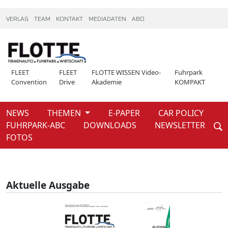
VERLAG
TEAM
KONTAKT
MEDIADATEN
ABO
FLEET
FLEET
FLOTTE WISSEN Video-
Fuhrpark
Convention
Drive
Akademie
KOMPAKT
NEWS
THEMEN
E-PAPER
CAR POLICY
Weiter
FUHRPARK-ABC
DOWNLOADS
NEWSLETTER
Home
News
FOTOS
Aktuelle Ausgabe