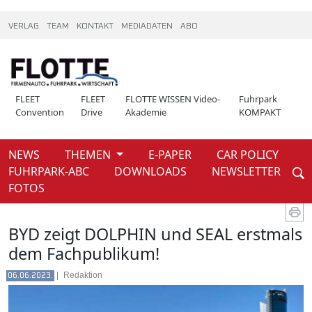
VERLAG
TEAM
KONTAKT
MEDIADATEN
ABO
FLEET
FLEET
FLOTTE WISSEN Video-
Fuhrpark
Convention
Drive
Akademie
KOMPAKT
NEWS
THEMEN
E-PAPER
CAR POLICY
Weiter
FUHRPARK-ABC
DOWNLOADS
NEWSLETTER
News
Fleet convention
FOTOS
BYD zeigt DOLPHIN und SEAL erstmals
dem Fachpublikum!
|
Redaktion
06.06.2023.