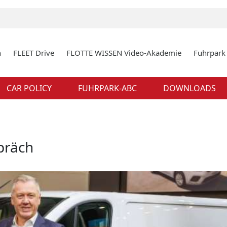
n
FLEET Drive
FLOTTE WISSEN Video-Akademie
Fuhrpar
CAR POLICY
FUHRPARK-ABC
DOWNLOADS
präch