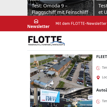
Skoda Octavia Combi im
Toy
Test
Kom
Nur Vernunft allein kanns ja auch
Toyot
nicht sein. Als Sportline mit MHD-
Fahrt
Mit dem FLOTTE-Newsletter 
Newsletter
Benziner zeigt dieser Škoda Octavia,
Öster
dass Fahrspaß o...
Elekt
FLEET
Tim
Loc
Auto
Tim