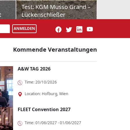
cedes
Schon gefahren: Farizon
V7E
tz für
Als drittes Modell bringt Geely-
iness-
Tochter Farizon nun den V7E nach
ANMELDEN
cedes
Österreich. Vollelektrisch natürlich,
dazu wie maßgesch...
Kommende Veranstaltungen
A&W TAG 2026
Time: 20/10/2026
Location: Hofburg, Wien
FLEET Convention 2027
Time: 01/06/2027 - 01/06/2027