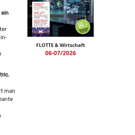
 ein
ter
in-
FLOTTE & Wirtschaft
06-07/2026
n
ric.
rt man
riante
n