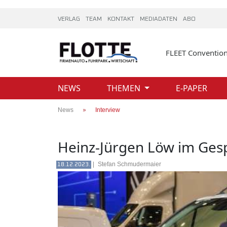
VERLAG
TEAM
KONTAKT
MEDIADATEN
ABO
FLEET Conventio
NEWS
THEMEN
E-PAPER
News
Interview
Heinz-Jürgen Löw im Ges
|
Stefan Schmudermaier
18.12.2023.