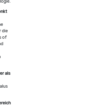
logie.
enkt
ne
 die
s of
nd
n
er als
alus
ereich