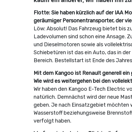
kaum ein anderer, wir haben ihn z
Flotte: Sie haben kürzlich auf der IAA M
geräumiger Personentransporter, der viel
Löw: Absolut! Das Fahrzeug bietet bis zu 
Ladevolumen sind schon eine Ansage. Zu
und Dieselmotoren sowie als vollelektris
Schiebetüren ist das ein Auto, das in d
Bereich. Bestellstart ist Ende des Jahre
Mit dem Kangoo ist Renault generell ein 
Wie wird es weitergehen bei den vollele
Wir haben den Kangoo E-Tech Electric v
natürlich. Demnächst wird der neue Master
geben. Je nach Einsatzgebiet möchten w
Wasserstoff beziehungsweise Brennstoffz
verfolgt haben.