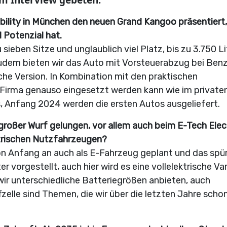
um Interview gebeten.
obility in München den neuen Grand Kangoo präsentiert,
 Potenzial hat.
sieben Sitze und unglaublich viel Platz, bis zu 3.750 Li
dem bieten wir das Auto mit Vorsteuerabzug bei Benz
che Version. In Kombination mit den praktischen
er Firma genauso eingesetzt werden kann wie im private
s, Anfang 2024 werden die ersten Autos ausgeliefert.
großer Wurf gelungen, vor allem auch beim E-Tech Elect
ktrischen Nutzfahrzeugen?
on Anfang an auch als E-Fahrzeug geplant und das spü
 vorgestellt, auch hier wird es eine vollelektrische Va
ir unterschiedliche Batteriegrößen anbieten, auch
elle sind Themen, die wir über die letzten Jahre scho