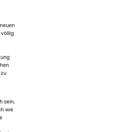
 neuen
völlig
e
tung
chen
 zu
 sein,
ch wie
e