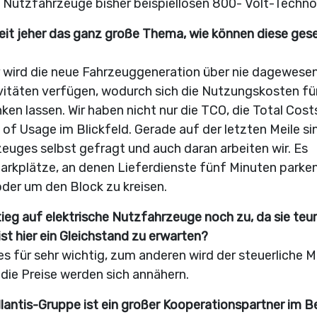
e Nutzfahrzeuge bisher beispiellosen 800- Volt-Techno
seit jeher das ganz große Thema, wie können diese ges
 wird die neue Fahrzeuggeneration über nie dagewese
vitäten verfügen, wodurch sich die Nutzungskosten für
n lassen. Wir haben nicht nur die TCO, die Total Cost
of Usage im Blickfeld. Gerade auf der letzten Meile si
uges selbst gefragt und auch daran arbeiten wir. Es
arkplätze, an denen Lieferdienste fünf Minuten parke
oder um den Block zu kreisen.
g auf elektrische Nutzfahrzeuge noch zu, da sie teur
st hier ein Gleichstand zu erwarten?
s für sehr wichtig, zum anderen wird der steuerliche M
die Preise werden sich annähern.
ellantis-Gruppe ist ein großer Kooperationspartner im B