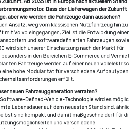
re Zukunft. Ab 2035 ist in Europa nach aktuellem Stand
Verbrennungsmotor. Dass der Lieferwagen der Zukunft
Frage, aber wie werden die Fahrzeuge dann aussehen?
neuen Ansatz, weg vom klassischen Nutzfahrzeug hin zu
 mit Volvo eingegangen, Ziel ist die Entwicklung einer 
Transportern und softwaredefinierten Fahrzeugen sowi
0 wird sich unserer Einschätzung nach der Markt für
hen, besonders in den Bereichen E-Commerce und Vermie
lanten Fahrzeuge werden auf einer neuen vollelektris
 eine hohe Modularität für verschiedene Aufbautypen
cherheitsanforderungen erfüllt.
ieser neuen Fahrzeuggeneration verraten?
Software-Defined-Vehicle-Technologie wird es möglich
samte Lebensdauer auf dem neuesten Stand sind, ähnli
selbst sind kompakt und damit maßgeschneidert für di
e Nutzungsmöglichkeiten und verschiedene