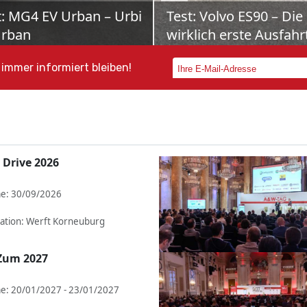
ota bZ4X Touring: Der
Schon gefahren: Mer
bi neuer Schule
VLE
as Elektro-Offensive nimmt
700 Kilometer Reichweite, Pla
 auf – und mit ihr die Familie
bis zu acht Personen und Bus
immer informiert bleiben!
reicher, wenn sie im neuen
Class-Komfort: Der neue Mer
rokombi bZ4X To...
VLE will Shuttle-...
 Drive 2026
e: 30/09/2026
ation: Werft Korneuburg
Zum 2027
e: 20/01/2027 - 23/01/2027