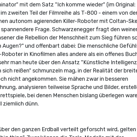
nator" mit dem Satz "Ich komme wieder" (im Original: I'
im zweiten Teil der Filmreihe als T-800 - einem von de
en autonom agierenden Killer-Roboter mit Coltan-Ske
el spannendere Frage. Schwarzenegger fragt den wein
ener die Rebellion der Menschheit zum Sieg führen sol
en Augen?" und offenbart dabei: Die menschliche Gefüh
r-Roboter in Kinofilmen alles andere als ein offenes Buc
o sehr man heute über den Ansatz "Künstliche Intelligenz 
 sich reißen" schmunzeln mag, in der Realität der breit
noch nicht angekommen. Sie mähen zwar in besseren
ng, analysieren teilweise Sprache und Bilder, erstel
ettspiele, bei denen Menschen bislang überlegen ware
l ziemlich dünn.
er den ganzen Erdball verteilt geforscht wird, gelten 