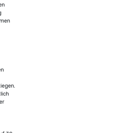
en
g
hmen
en
tiegen.
lich
er