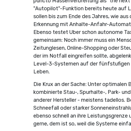
puncto Massenverbreitung als "the next 
"Autopilot"-Funktion bereits heute auf
sollen bis zum Ende des Jahres, wie aus
Erkennung mit Anhalte-Anfahr-Automatik
Ebenso testet Uber schon autonome Taxi
gemeinsam: Noch immer muss ein Mensch
Zeitunglesen, Online-Shopping oder Steue
der im Notfall eingreifen sollte, abgele
Level-3-Systemen auf der fünfstufige
Leben.
Die Krux an der Sache: Unter optimalen 
kombinierte Stau-, Spurhalte-, Park- un
anderer Hersteller - meistens tadellos.
Schneefall oder starker Sonneneinstrah
ebenso schnell an ihre Leistungsgrenze
gerne, dem ist so, weil die Systeme einfa