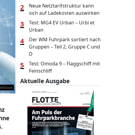
2
Neue Netztarifstruktur kann
sich auf Ladekosten auswirken
3
Test: MG4 EV Urban – Urbi et
Urban
4
Der WM Fuhrpark sortiert nach
Gruppen – Teil 2, Gruppe C und
D
5
Test: Omoda 9 – Flaggschiff mit
Feinschliff
Aktuelle Ausgabe
beStock
nz
ohne
.