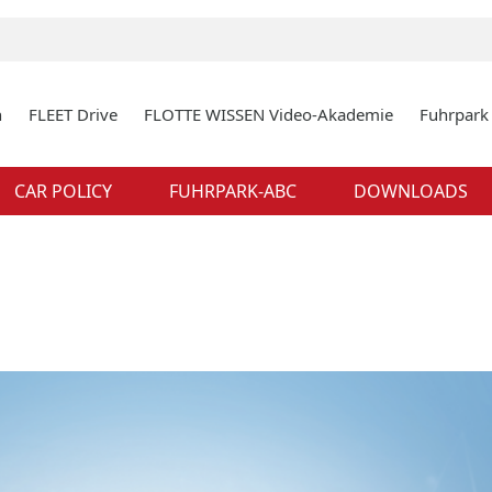
n
FLEET Drive
FLOTTE WISSEN Video-Akademie
Fuhrpar
CAR POLICY
FUHRPARK-ABC
DOWNLOADS