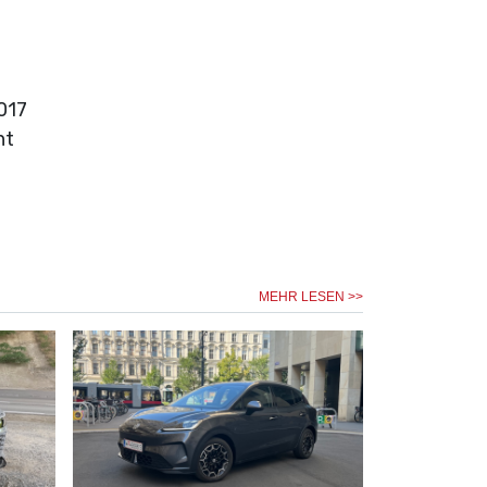
017
ht
MEHR LESEN >>