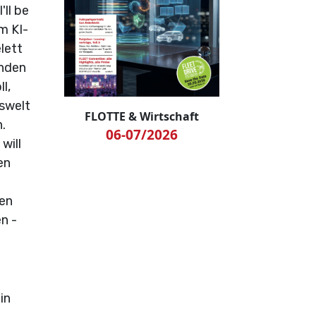
ll be
m KI-
lett
enden
l,
lswelt
FLOTTE & Wirtschaft
h.
06-07/2026
will
en
len
n -
in