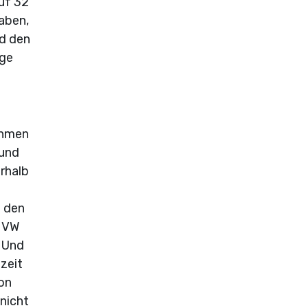
uf 32
aben,
nd den
ige
ehmen
 und
rhalb
n den
t VW
 Und
zeit
hon
nicht