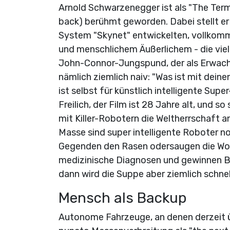
Arnold Schwarzenegger ist als "The Termi
back) berühmt geworden. Dabei stellt er 
System "Skynet" entwickelten, vollkomm
und menschlichem Äußerlichem - die vi
John-Connor-Jungspund, der als Erwachs
nämlich ziemlich naiv: "Was ist mit dein
ist selbst für künstlich intelligente Supe
Freilich, der Film ist 28 Jahre alt, und s
mit Killer-Robotern die Weltherrschaft an
Masse sind super intelligente Roboter 
Gegenden den Rasen odersaugen die Wohnu
medizinische Diagnosen und gewinnen Br
dann wird die Suppe aber ziemlich schnel
Mensch als Backup
Autonome Fahrzeuge, an denen derzeit üb