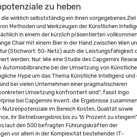
enpotenziale zu heben
e wirklich selbstständig ein ihnen vorgegebenes Ziel
s von Methoden und Werkzeugen der Künstlichen Intelli
tsächlich in einem der kürzlich präsentierten vollkomme
e Chair mit einem Bier in der Hand zwischen Wien un
ktur (Stichwort: 5G-Netz) auch die Leistungsfähigkeit 
ert werden. Nur: Wie eine Studie des Capgemini Resea
die Automobilbranche bei der Umsetzung von Künstliche
ängliche Hype um das Thema Künstliche Intelligenz und 
ind bei vielen Unternehmen einer pragmatischeren
 konkreten Umsetzung konfrontiert sind", fasst Ingo
erprise bei Capgemini Invent, die Ergebnisse zusammen
Nutzenpotenziale im Bereich Kosten, Qualität sowie
ce, ihr Betriebsergebnis bis zu 16 Prozent zu steigern
 es laut den 500 befragten Führungskräften der
ägen vor allem in der Komplexität bestehender IT-