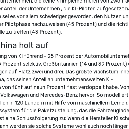
lunternehmen, die keine KI implementieren von zwölf a
 Anteil der Unternehmen , die KI-Piloten aufgesetzt h
 sei es vor allem schwieriger geworden, den Nutzen u
r Pilotphase nachzuweisen (45 Prozent) und die richt
e zu treffen (43 Prozent).
hina holt auf
zung von KI führend - 25 Prozent der Automobiluntern
Prozent selektiv. Großbritannien (14 und 39 Prozent)
gen auf Platz zwei und drei. Das größte Wachstum inne
a, das seinen Anteil an unternehmensweiten KI-
 von fünf auf neun Prozent fast verdoppelt habe. Vo
n Volkswagen und Mercedes-Benz hervor: So modellier
n in 120 Ländern mit Hilfe von maschinellem Lernen.
system für die Paketzustellung, das die Fahrzeuglade
sst eine Schlussfolgerung zu: Wenn die Hersteller KI sc
dann werden sie solche Systeme wohl auch noch länger 