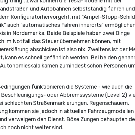
big thing". Zwar können die Tesla-Modelle mit der
 Landstraßen und Autobahnen selbstständig fahren und
 dem Konfiguratorhervorgeht, mit "Ampel-Stopp-Schild
" auch "automatisches Fahren innerorts" ermöglichen
s in Nordamerika. Beide Beispiele haben zwei Dinge
 im Notfall das Steuer übernehmen können, mit
rerklärung abschicken ist also nix. Zweitens ist der M
nkt, kann es schnell gefährlich werden. Bei beiden gena
n Autonomieskala kamen zumindest schon Personen u
Bedingungen funktionieren die Systeme - wie auch die
d Beschleunigungs- oder Abbremssysteme (Level 2) vie
 Bei schlechten Straßenmarkierungen, Regenschauern,
lung kommen sie jedoch in aktuellen Fahrzeugmodellen
 und verweigern den Dienst. Böse Zungen behaupten d
ch noch nicht weiter sind.