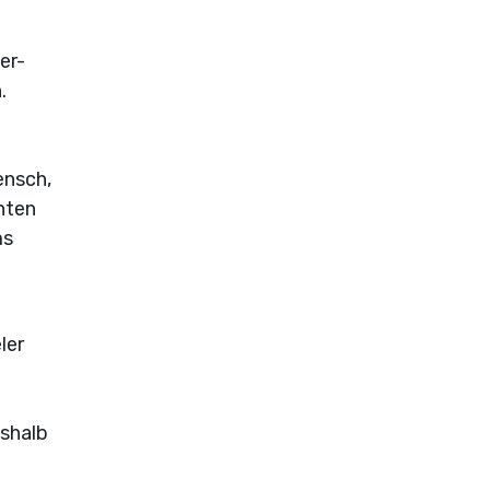
er-
.
ensch,
nnten
ms
ler
eshalb