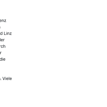
genz
n
d Linz
der
rch
r
die
. Viele
"