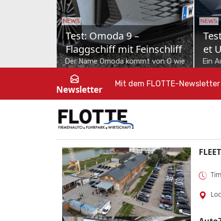
NEWS
NE
S90 – Die
Test: KGM Musso Grand –
S
e Ausfahrt
Lückenschließer
T
zt ein ganz
Ein Auto wie ein alter Bekannter. Der
N
. Denn da ist der
KGM Musso Grand füllt eine Lücke,
n
Mit dem FLOTTE-Newsletter 
Newsletter
ie Welt gekommen.
die andere zurückgelassen haben.
B
hr...
d
FLEET
Tim
Loc