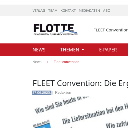
VERLAG
TEAM
KONTAKT
MEDIADATEN
ABO
FLEET Conventio
NEWS
THEMEN
E-PAPER
News
Fleet convention
FLEET Convention: Die E
|
Redaktion
27.06.2023.