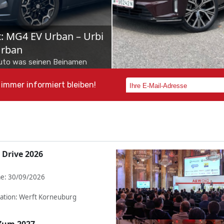
WS
NEWS
koda Octavia Combi im
Toyota bZ4X Tourin
est
Kombi neuer Schul
ur Vernunft allein kanns ja auch
Toyotas Elektro-Offensiv
icht sein. Als Sportline mit MHD-
Fahrt auf – und mit ihr die
immer informiert bleiben!
enziner zeigt dieser Škoda Octavia,
Österreicher, wenn sie im
ass Fahrspaß o...
Elektrokombi bZ4X To...
 Drive 2026
e: 30/09/2026
ation: Werft Korneuburg