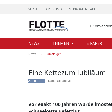
VERLAG
TEAM
KONTAKT
MEDIADATEN
ABO
FLEET Conventio
NEWS
THEMEN
E-PAPER
News
Umsteigen
Eine Kettezum Jubiläum
|
Darko Stojanovic
26.10.2012.
Vor exakt 100 Jahren wurde imöste
Schneekette gefertigt.