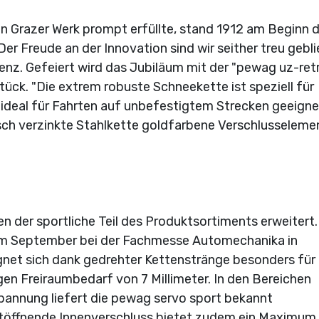
n Grazer Werk prompt erfüllte, stand 1912 am Beginn d
Freude an der Innovation sind wir seither treu gebli
Zenz. Gefeiert wird das Jubiläum mit der "pewag uz-retr
Stück. "Die extrem robuste Schneekette ist speziell für
 ideal für Fahrten auf unbefestigtem Strecken geeigne
sisch verzinkte Stahlkette goldfarbene Verschlusseleme
en der sportliche Teil des Produktsortiments erweitert
 im September bei der Fachmesse Automechanika in
ignet sich dank gedrehter Kettenstränge besonders für
en Freiraumbedarf von 7 Millimeter. In den Bereichen
pannung liefert die pewag servo sport bekannt
stöffnende Innenverschluss bietet zudem ein Maximum