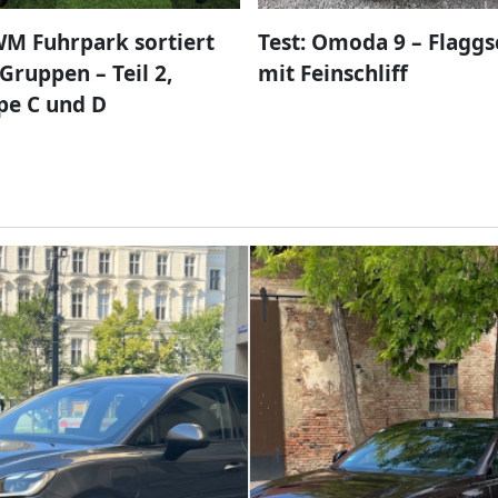
M Fuhrpark sortiert
Test: Omoda 9 – Flaggs
Gruppen – Teil 2,
mit Feinschliff
pe C und D