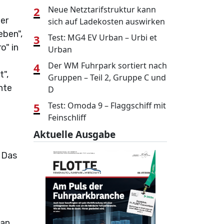
2
Neue Netztarifstruktur kann
er
sich auf Ladekosten auswirken
eben",
3
Test: MG4 EV Urban – Urbi et
o" in
Urban
4
Der WM Fuhrpark sortiert nach
t",
Gruppen – Teil 2, Gruppe C und
nte
D
5
Test: Omoda 9 – Flaggschiff mit
Feinschliff
Aktuelle Ausgabe
. Das
 an