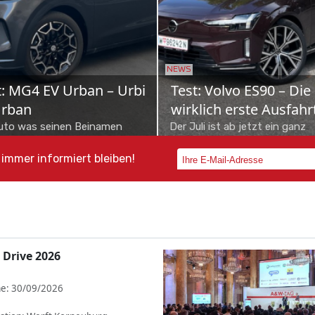
NEWS
M Musso Grand –
Skoda Octavia Combi im
hließer
Test
ein alter Bekannter. Der
Nur Vernunft allein kanns ja auch
and füllt eine Lücke,
nicht sein. Als Sportline mit MHD-
immer informiert bleiben!
urückgelassen haben.
Benziner zeigt dieser Škoda Octavia,
dass Fahrspaß o...
 Drive 2026
e: 30/09/2026