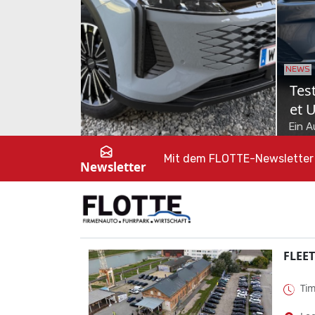
NEWS
NEWS
 Urbi
Test: Volvo ES90 – Die
Test: KG
wirklich erste Ausfahrt
Lückensc
en
Der Juli ist ab jetzt ein ganz
Ein Auto wie 
r, der
besonderer Monat. Denn da ist der
KGM Musso Gr
Mit dem FLOTTE-Newsletter 
Newsletter
t
kleine Levi auf die Welt gekommen.
die andere z
Seine erste Autofahr...
FLEET
Tim