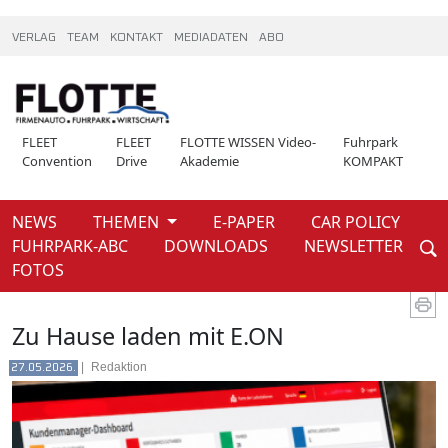
VERLAG
TEAM
KONTAKT
MEDIADATEN
ABO
FLEET
FLEET
FLOTTE WISSEN Video-
Fuhrpark
Convention
Drive
Akademie
KOMPAKT
NEWS
THEMEN
E-PAPER
CAR POLICY
Weiter
FUHRPARK-ABC
DOWNLOADS
NEWSLETTER
News
FOTOS
Zu Hause laden mit E.ON
|
Redaktion
27.05.2026.