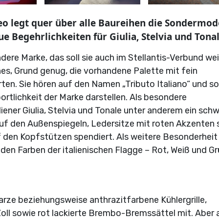
meo legt quer über alle Baureihen die Sondermod
ue Begehrlichkeiten für Giulia, Stelvia und Tonal
re Marke, das soll sie auch im Stellantis-Verbund wei
ines, Grund genug, die vorhandene Palette mit fein
en. Sie hören auf den Namen „Tributo Italiano“ und so
rtlichkeit der Marke darstellen. Als besondere
ener Giulia, Stelvia und Tonale unter anderem ein sch
 auf den Außenspiegeln, Ledersitze mit roten Akzenten
f den Kopfstützen spendiert. Als weitere Besonderheit
 den Farben der italienischen Flagge – Rot, Weiß und Gr
warze beziehungsweise anthrazitfarbene Kühlergrille,
oll sowie rot lackierte Brembo-Bremssättel mit. Aber 