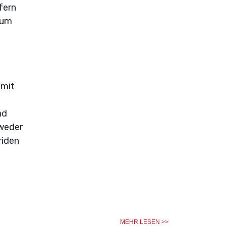
fern
ium
 mit
nd
tweder
riden
MEHR LESEN >>