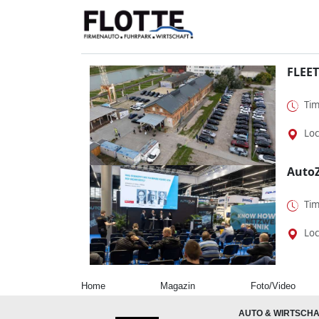
dass Fahrspaß o...
Elekt
FLEET
Tim
Loc
Auto
Tim
Loc
Home
Magazin
Foto/Video
AUTO & WIRTSCHA