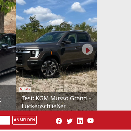
NEWS
cedes
Schon gefahren: Farizon
V7E
tz für
Als drittes Modell bringt Geely-
iness-
Tochter Farizon nun den V7E nach
ANMELDEN
cedes
Österreich. Vollelektrisch natürlich,