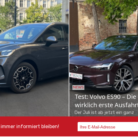
NEWS
ota bZ4X Touring: Der
Schon gefahren: Mer
bi neuer Schule
VLE
as Elektro-Offensive nimmt
700 Kilometer Reichweite, Pla
 auf – und mit ihr die Familie
bis zu acht Personen und Bus
immer informiert bleiben!
reicher, wenn sie im neuen
Class-Komfort: Der neue Mer