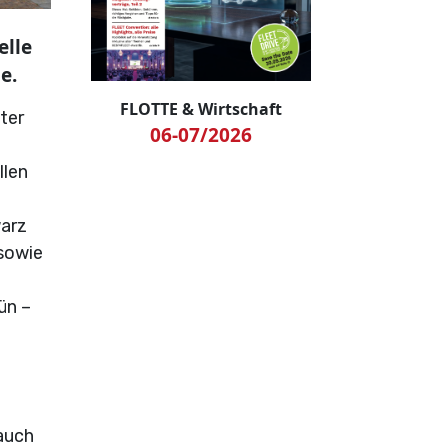
elle
e.
FLOTTE & Wirtschaft
ter
06-07/2026
llen
warz
 sowie
ün –
auch