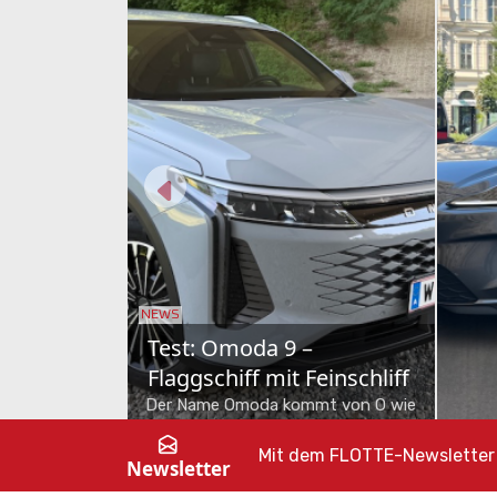
NEWS
NEWS
Skoda Octavia Combi im
Toy
Test
Kom
Nur Vernunft allein kanns ja auch
Toyot
nicht sein. Als Sportline mit MHD-
Fahrt
Mit dem FLOTTE-Newsletter 
Newsletter
Benziner zeigt dieser Škoda Octavia,
Öster