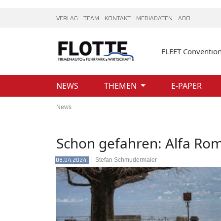
VERLAG
TEAM
KONTAKT
MEDIADATEN
ABO
FLEET Conventio
NEWS
THEMEN
E-PAPER
News
Schon gefahren: Alfa Rom
|
Stefan Schmudermaier
08.04.2024.