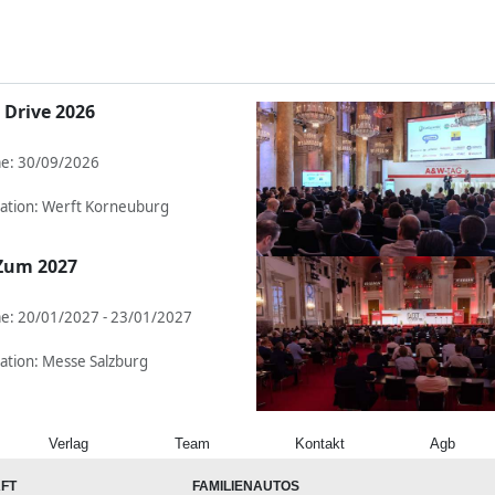
rokombi bZ4X To...
VLE will Shuttle-...
 Drive 2026
e: 30/09/2026
ation: Werft Korneuburg
Zum 2027
e: 20/01/2027 - 23/01/2027
ation: Messe Salzburg
Verlag
Team
Kontakt
Agb
FT
FAMILIENAUTOS