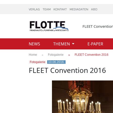
VERLAG
TEAM
KONTAKT
MEDIADATEN
ABO
FLEET Conventio
NEWS
THEMEN
E-PAPER
Home
Fotogalerie
FLEET Convention 2016
Fotogalerie
10.06.2016.
FLEET Convention 2016