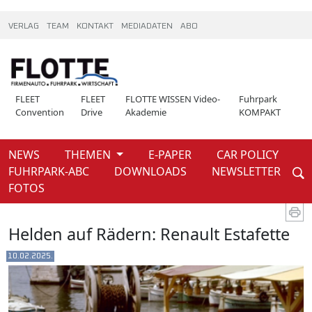
VERLAG
TEAM
KONTAKT
MEDIADATEN
ABO
FLEET
FLEET
FLOTTE WISSEN Video-
Fuhrpark
Convention
Drive
Akademie
KOMPAKT
NEWS
THEMEN
E-PAPER
CAR POLICY
Weiter
FUHRPARK-ABC
DOWNLOADS
NEWSLETTER
News
FOTOS
Helden auf Rädern: Renault Estafette
10.02.2025.