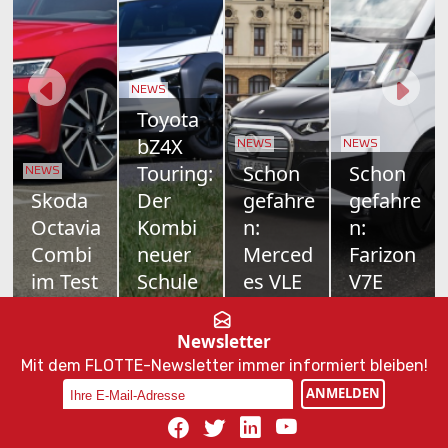
NEWS
Toyota
bZ4X
NEWS
NEWS
Touring:
Schon
Schon
NEWS
Skoda
Der
gefahre
gefahre
Octavia
Kombi
n:
n:
Combi
neuer
Merced
Farizon
im Test
Schule
es VLE
V7E
Nur
Toyotas
700
Als drittes
Vernunft
Elektro-
Kilometer
Modell
Newsletter
allein kanns
Offensive
Reichweite,
bringt
Mit dem FLOTTE-Newsletter immer informiert bleiben!
ja auch
nimmt
Platz für
Geely-
ANMELDEN
nicht sein.
Fahrt auf –
bis zu acht
Tochter
Als
und mit ihr
Personen
Farizon
Sportline
die Familie
und
nun den