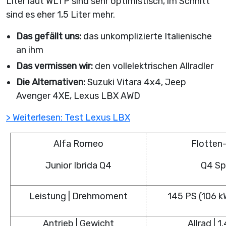
Liter laut WLTP sind sehr optimistisch, im Schnitt
sind es eher 1,5 Liter mehr.
Das gefällt uns:
das unkomplizierte Italienische
an ihm
Das vermissen wir:
den vollelektrischen Allradler
Die Alternativen:
Suzuki Vitara 4x4, Jeep
Avenger 4XE, Lexus LBX AWD
> Weiterlesen: Test Lexus LBX
Alfa Romeo
Flotten
Junior Ibrida Q4
Q4 Sp
Leistung | Drehmoment
145 PS (106 k
Antrieb | Gewicht
Allrad | 1