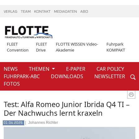
VERLAG
TEAM
KONTAKT
MEDIADATEN
ABO
FLEET
FLEET
FLOTTE WISSEN Video-
Fuhrpark
Convention
Drive
Akademie
KOMPAKT
NEWS
THEMEN
E-PAPER
CAR POLICY
Weiter
FUHRPARK-ABC
DOWNLOADS
NEWSLETTER
News
FOTOS
Test: Alfa Romeo Junior Ibrida Q4 TI –
Der Nachwuchs lernt kraxeln
|
Johannes Richter
01.04.2026.