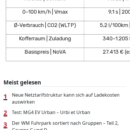
0–100 km/h | Vmax
9,1 s | 2
Ø-Verbrauch | CO2 (WLTP)
5,2 l/100km 
Kofferraum | Zuladung
340–1.205 l
Basispreis | NoVA
27.413 € (ex
Meist gelesen
1
Neue Netztarifstruktur kann sich auf Ladekosten
auswirken
2
Test: MG4 EV Urban – Urbi et Urban
3
Der WM Fuhrpark sortiert nach Gruppen – Teil 2,
Gruppe C und D