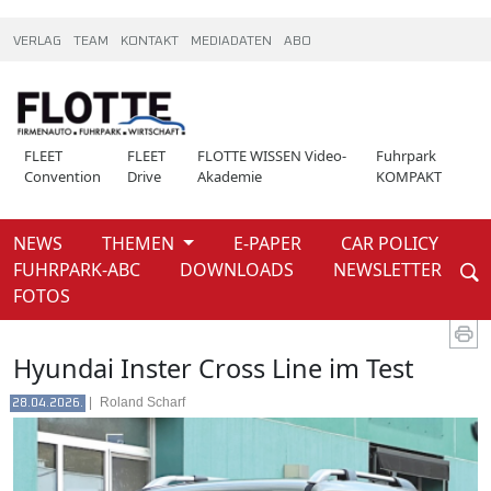
VERLAG
TEAM
KONTAKT
MEDIADATEN
ABO
FLEET
FLEET
FLOTTE WISSEN Video-
Fuhrpark
Convention
Drive
Akademie
KOMPAKT
NEWS
THEMEN
E-PAPER
CAR POLICY
Weiter
FUHRPARK-ABC
DOWNLOADS
NEWSLETTER
News
FOTOS
Hyundai Inster Cross Line im Test
|
Roland Scharf
28.04.2026.