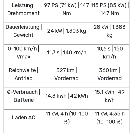
Leistung |
97 PS (71 kW) | 147
115 PS (85 kW) |
Drehmoment
Nm
147 Nm
Dauerleistung |
28 kW | 1.383
24 kW | 1.303 kg
Gewicht
kg
0–100 km/h |
10,6 s | 150
11,7 s | 140 km/h
Vmax
km/h
Reichweite |
327 km |
360 km |
Antrieb
Vorderrad
Vorderrad
Ø-Verbrauch |
15,1 kWh | 49
14,3 kWh | 42 kWh
Batterie
kWh
11 kW, 4 h (10–100
11 kW, 4:35 h
Laden AC
%)
(10–100 %)