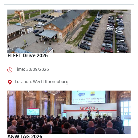
Škoda
Elektrokom
Der neue
ch
Octavia,
bi bZ4X
Mercedes
natürlich,
dass
To...
VLE will
dazu wie
Fahrspaß
Shuttle-...
maßgesch..
o...
.
FLEET Drive 2026
Time: 30/09/2026
Location: Werft Korneuburg
A&W TAG 2026