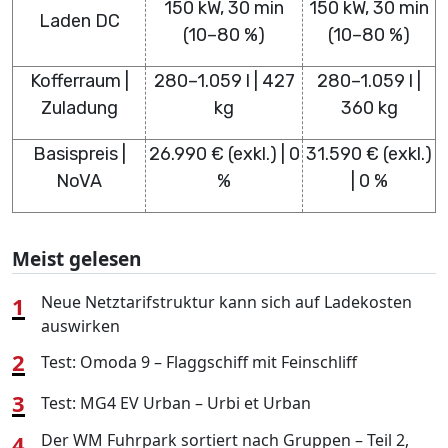
150 kW, 30 min
150 kW, 30 min
Laden DC
(10–80 %)
(10–80 %)
Kofferraum |
280–1.059 l | 427
280–1.059 l |
Zuladung
kg
360 kg
Basispreis |
26.990 € (exkl.) | 0
31.590 € (exkl.)
NoVA
%
| 0 %
Meist gelesen
1
Neue Netztarifstruktur kann sich auf Ladekosten
auswirken
2
Test: Omoda 9 – Flaggschiff mit Feinschliff
3
Test: MG4 EV Urban – Urbi et Urban
4
Der WM Fuhrpark sortiert nach Gruppen – Teil 2,