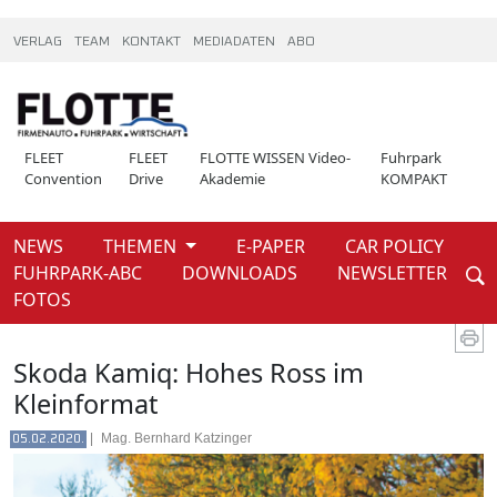
VERLAG
TEAM
KONTAKT
MEDIADATEN
ABO
FLEET
FLEET
FLOTTE WISSEN Video-
Fuhrpark
Convention
Drive
Akademie
KOMPAKT
NEWS
THEMEN
E-PAPER
CAR POLICY
Weiter
FUHRPARK-ABC
DOWNLOADS
NEWSLETTER
News
Auto test
FOTOS
Skoda Kamiq: Hohes Ross im
Kleinformat
|
Mag. Bernhard Katzinger
05.02.2020.