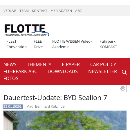
VERLAG
TEAM
KONTAKT
MEDIADATEN
ABO
FLEET
FLEET
FLOTTE WISSEN Video-
Fuhrpark
Convention
Drive
Akademie
KOMPAKT
NEWS
THEMEN
E-PAPER
CAR POLICY
Weiter
FUHRPARK-ABC
DOWNLOADS
NEWSLETTER
News
FOTOS
Dauertest-Update: BYD Sealion 7
|
Mag. Bernhard Katzinger
23.01.2026.