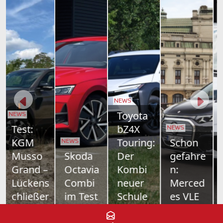
NEWS
Toyota
bZ4X
NEWS
NEWS
Touring:
Schon
Schon
NEWS
Skoda
Der
gefahre
gefahre
Octavia
Kombi
n:
n:
Combi
neuer
Merced
Farizon
im Test
Schule
es VLE
V7E
Nur
Toyotas
700
Als drittes
Vernunft
Elektro-
Kilometer
Modell