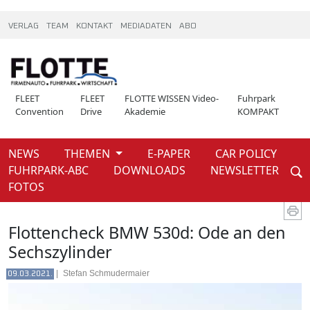
VERLAG
TEAM
KONTAKT
MEDIADATEN
ABO
FLEET
FLEET
FLOTTE WISSEN Video-
Fuhrpark
Convention
Drive
Akademie
KOMPAKT
NEWS
THEMEN
E-PAPER
CAR POLICY
Weiter
FUHRPARK-ABC
DOWNLOADS
NEWSLETTER
News
Flotten-check
FOTOS
Flottencheck BMW 530d: Ode an den
Sechszylinder
|
Stefan Schmudermaier
09.03.2021.