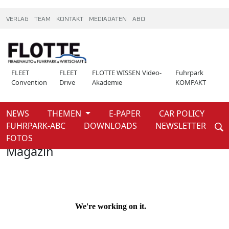
VERLAG
TEAM
KONTAKT
MEDIADATEN
ABO
FLEET
FLEET
FLOTTE WISSEN Video-
Fuhrpark
Convention
Drive
Akademie
KOMPAKT
NEWS
THEMEN
E-PAPER
CAR POLICY
Weiter
FUHRPARK-ABC
DOWNLOADS
NEWSLETTER
Home
Magazin
FOTOS
Magazin