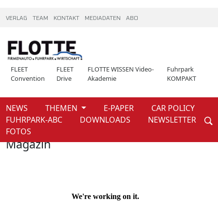
VERLAG
TEAM
KONTAKT
MEDIADATEN
ABO
FLEET
FLEET
FLOTTE WISSEN Video-
Fuhrpark
Convention
Drive
Akademie
KOMPAKT
NEWS
THEMEN
E-PAPER
CAR POLICY
Weiter
FUHRPARK-ABC
DOWNLOADS
NEWSLETTER
Home
Magazin
FOTOS
Magazin