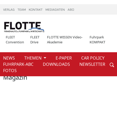
VERLAG
TEAM
KONTAKT
MEDIADATEN
ABO
FLEET
FLEET
FLOTTE WISSEN Video-
Fuhrpark
Convention
Drive
Akademie
KOMPAKT
NEWS
THEMEN
E-PAPER
CAR POLICY
Weiter
FUHRPARK-ABC
DOWNLOADS
NEWSLETTER
Home
Magazin
FOTOS
Magazin