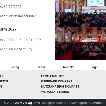
e: 30/09/2026
ation: Werft Korneuburg
Zum 2027
e: 20/01/2027 - 23/01/2027
ation: Messe Salzburg
Verlag
Team
Kontakt
Agb
FT
FAMILIENAUTOS
REICH
FUHRPARK KOMPAKT
ON
NUTZFAHRZEUG KOMPASS
WERKSTATT-FORUM
© 2026
A&W Verlag GmbH
All Rights Reserved
Developed by
itMedia