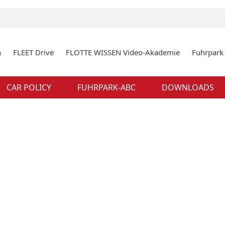
n
FLEET Drive
FLOTTE WISSEN Video-Akademie
Fuhrpar
CAR POLICY
FUHRPARK-ABC
DOWNLOADS