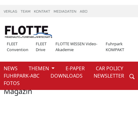
VERLAG
TEAM
KONTAKT
MEDIADATEN
ABO
FLEET
FLEET
FLOTTE WISSEN Video-
Fuhrpark
Convention
Drive
Akademie
KOMPAKT
NEWS
THEMEN
E-PAPER
CAR POLICY
Weiter
FUHRPARK-ABC
DOWNLOADS
NEWSLETTER
Home
Magazin
FOTOS
Magazin