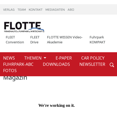
VERLAG
TEAM
KONTAKT
MEDIADATEN
ABO
FLEET
FLEET
FLOTTE WISSEN Video-
Fuhrpark
Convention
Drive
Akademie
KOMPAKT
NEWS
THEMEN
E-PAPER
CAR POLICY
Weiter
FUHRPARK-ABC
DOWNLOADS
NEWSLETTER
Home
Magazin
FOTOS
Magazin