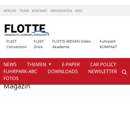
VERLAG
TEAM
KONTAKT
MEDIADATEN
ABO
FLEET
FLEET
FLOTTE WISSEN Video-
Fuhrpark
Convention
Drive
Akademie
KOMPAKT
NEWS
THEMEN
E-PAPER
CAR POLICY
Weiter
FUHRPARK-ABC
DOWNLOADS
NEWSLETTER
Home
Magazin
FOTOS
Magazin