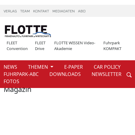
VERLAG
TEAM
KONTAKT
MEDIADATEN
ABO
FLEET
FLEET
FLOTTE WISSEN Video-
Fuhrpark
Convention
Drive
Akademie
KOMPAKT
NEWS
THEMEN
E-PAPER
CAR POLICY
Weiter
FUHRPARK-ABC
DOWNLOADS
NEWSLETTER
Home
Magazin
FOTOS
Magazin