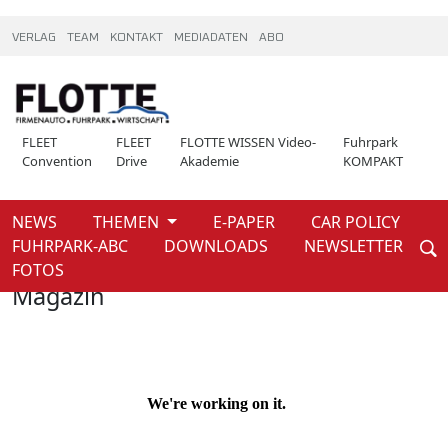
VERLAG
TEAM
KONTAKT
MEDIADATEN
ABO
FLEET
FLEET
FLOTTE WISSEN Video-
Fuhrpark
Convention
Drive
Akademie
KOMPAKT
NEWS
THEMEN
E-PAPER
CAR POLICY
Weiter
FUHRPARK-ABC
DOWNLOADS
NEWSLETTER
Home
Magazin
FOTOS
Magazin