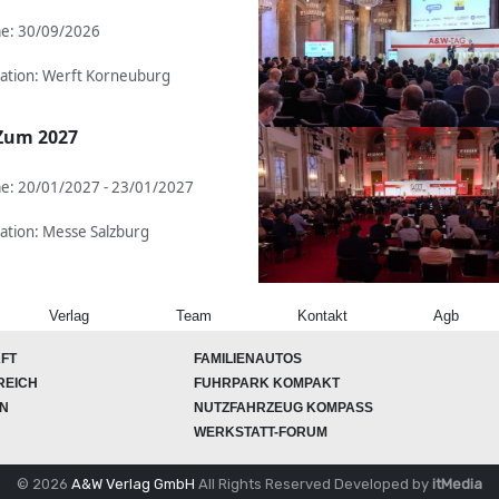
e: 30/09/2026
ation: Werft Korneuburg
Zum 2027
e: 20/01/2027 - 23/01/2027
ation: Messe Salzburg
Verlag
Team
Kontakt
Agb
FT
FAMILIENAUTOS
REICH
FUHRPARK KOMPAKT
ON
NUTZFAHRZEUG KOMPASS
WERKSTATT-FORUM
© 2026
A&W Verlag GmbH
All Rights Reserved
Developed by
itMedia