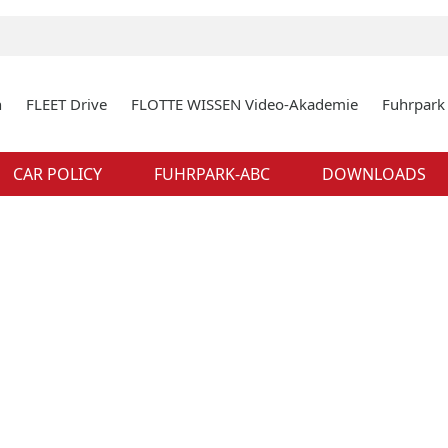
n
FLEET Drive
FLOTTE WISSEN Video-Akademie
Fuhrpar
CAR POLICY
FUHRPARK-ABC
DOWNLOADS