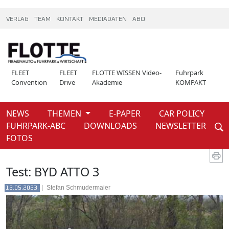
VERLAG
TEAM
KONTAKT
MEDIADATEN
ABO
FLEET
FLEET
FLOTTE WISSEN Video-
Fuhrpark
Convention
Drive
Akademie
KOMPAKT
NEWS
THEMEN
E-PAPER
CAR POLICY
Weiter
FUHRPARK-ABC
DOWNLOADS
NEWSLETTER
News
FOTOS
Test: BYD ATTO 3
|
Stefan Schmudermaier
12.05.2023.