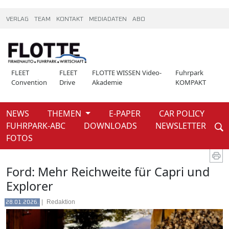
VERLAG
TEAM
KONTAKT
MEDIADATEN
ABO
FLEET
FLEET
FLOTTE WISSEN Video-
Fuhrpark
Convention
Drive
Akademie
KOMPAKT
NEWS
THEMEN
E-PAPER
CAR POLICY
Weiter
FUHRPARK-ABC
DOWNLOADS
NEWSLETTER
News
FOTOS
Ford: Mehr Reichweite für Capri und
Explorer
|
Redaktion
28.01.2026.