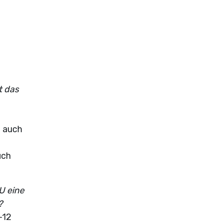
t das
d auch
uch
U eine
?
–12