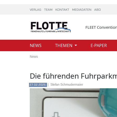
VERLAG
TEAM
KONTAKT
MEDIADATEN
ABO
FLEET Conventio
NEWS
THEMEN
E-PAPER
News
Die führenden Fuhrparkm
|
Stefan Schmudermaier
27.02.2026.