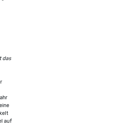
t das
r
ahr
eine
kelt
l auf