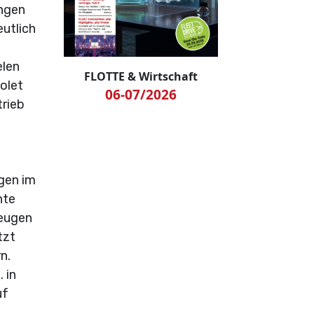
ungen
eutlich
elen
FLOTTE & Wirtschaft
olet
06-07/2026
trieb
gen im
nte
zeugen
tzt
n.
 in
uf