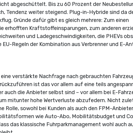
icht abgeschüttelt. Bis zu 60 Prozent der Neubestell
sch, Tendenz weiter steigend. Plug-in-Hy­bride sind da d
flug. Gründe dafür gibt es gleich mehrere: Zum einen
ie erhofften Kraftstoff­einsparungen, zum anderen erzi
 Reichweiten und Ladegeschwindigkeiten, die PHEVs obs
e EU-Regeln der Kombination aus Verbrenner und E-An
ch eine verstärkte Nachfrage nach gebrauchten Fahrzeu
kzuführen ist das vor allem auf eine teils angespan
er auch die Anbieter selbst sind – vor allem bei E-Fahr
, um mitunter hohe Wertverluste abzufedern. Nicht zule
ne Rolle, sowohl bei Kunden als auch den FPM-Anbieter
ilitätsformen wie Auto-Abo, Mobilitätsbudget und Co.
 dass das klassische Fuhrparkmanagement wohl auch a
leibt.