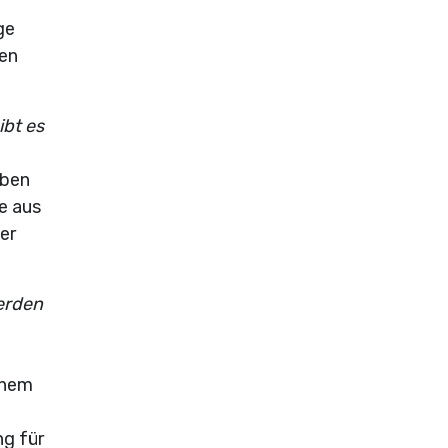
ge
men
bt es
iben
e aus
er
erden
chem
ng für