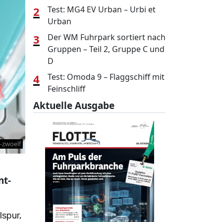
2
Test: MG4 EV Urban – Urbi et
Urban
3
Der WM Fuhrpark sortiert nach
Gruppen – Teil 2, Gruppe C und
D
4
Test: Omoda 9 – Flaggschiff mit
Feinschliff
Aktuelle Ausgabe
-zwoelf
nt-
lspur,