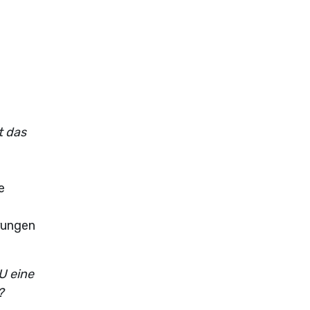
t das
e
erungen
U eine
?