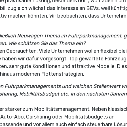
ine praktikable Lösung, besonders dort, wo Laden nicht
abil, zugleich wächst das Interesse an BEVs, weil künfti
aktiv machen könnten. Wir beobachten, dass Unterneh
hließlich Neuwagen Thema im Fuhrparkmanagement, gi
en. Wie schätzen Sie das Thema ein?
gen Gebrauchten. Viele Unternehmen wollen flexibel ble
 haben wir dafür vorgesorgt. Top gewartete Fahrzeug
en, sehr gute Konditionen und attraktive Modelle. Dies
hinaus modernen Flottenstrategien.
chen Fuhrparkmanagements und welchen Stellenwert w
sharing, Mobilitätsbudget etc. in den nächsten Jahren
r stärker zum Mobilitätsmanagement. Neben klassis
 Auto-Abo, Carsharing oder Mobilitätsbudgets an
passende und vor allem auch einfach steuerbare Lösu