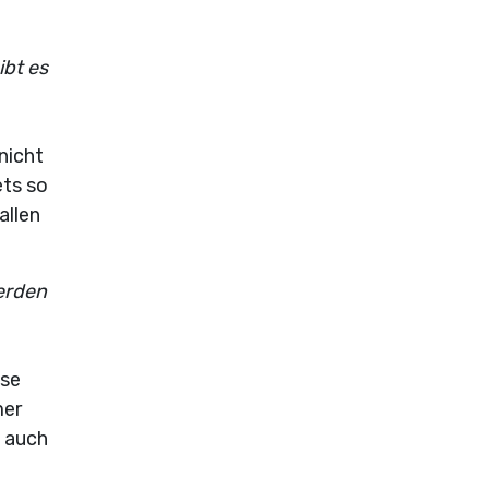
bt es
nicht
ets so
allen
erden
ese
mer
e auch