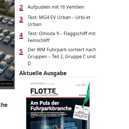
2
Aufpudeln mit 16 Ventilen
3
Test: MG4 EV Urban – Urbi et
Urban
4
Test: Omoda 9 – Flaggschiff mit
Feinschliff
5
Der WM Fuhrpark sortiert nach
Gruppen – Teil 2, Gruppe C und
D
Aktuelle Ausgabe
rkHere
che