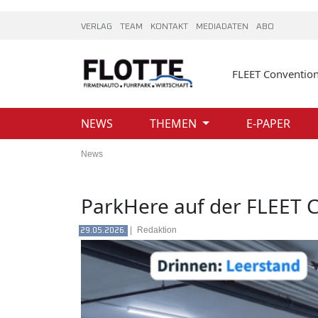
VERLAG
TEAM
KONTAKT
MEDIADATEN
ABO
FLEET Conventio
NEWS
THEMEN
E-PAPER
News
ParkHere auf der FLEET 
|
Redaktion
29.05.2026.