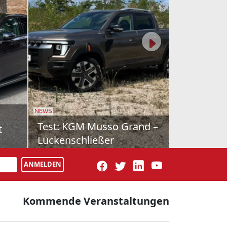
NEWS
rcedes
Schon gefahren: Farizon
V7E
latz für
Als drittes Modell bringt Geely-
usiness-
Tochter Farizon nun den V7E nach
ANMELDEN
ercedes
Österreich. Vollelektrisch natürlich,
dazu wie maßgesch...
Kommende Veranstaltungen