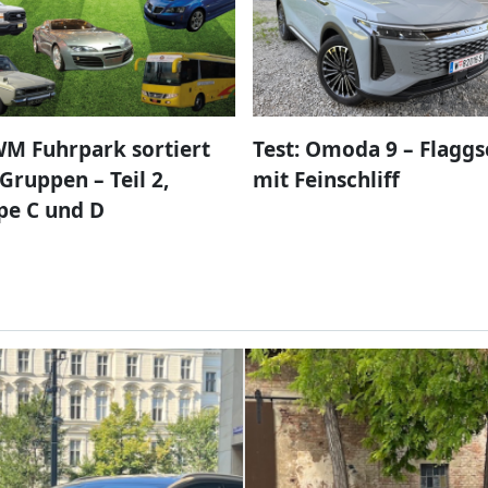
M Fuhrpark sortiert
Test: Omoda 9 – Flaggs
Gruppen – Teil 2,
mit Feinschliff
pe C und D