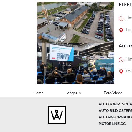
FLEET
Tim
Loc
Auto
Tim
Loc
Home
Magazin
Foto/Video
AUTO & WIRTSCHA
AUTO BILD ÖSTER
AUTO-INFORMATI
MOTORLINE.CC