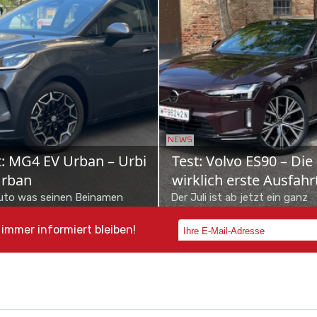
S
NEWS
yota bZ4X Touring: Der
Schon gefahren: Me
mbi neuer Schule
VLE
otas Elektro-Offensive nimmt
700 Kilometer Reichweite, P
rt auf – und mit ihr die Familie
bis zu acht Personen und B
immer informiert bleiben!
erreicher, wenn sie im neuen
Class-Komfort: Der neue M
ktrokombi bZ4X To...
VLE will Shuttle-...