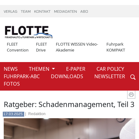
VERLAG
TEAM
KONTAKT
MEDIADATEN
ABO
FLEET
FLEET
FLOTTE WISSEN Video-
Fuhrpark
Convention
Drive
Akademie
KOMPAKT
NEWS
THEMEN
E-PAPER
CAR POLICY
Weiter
FUHRPARK-ABC
DOWNLOADS
NEWSLETTER
News
FOTOS
Ratgeber: Schadenmanagement, Teil 3
|
Redaktion
17.03.2025.