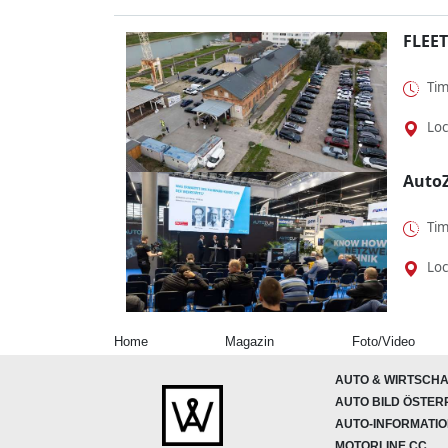
FLEET
Tim
Loc
Auto
Tim
Loc
Home
Magazin
Foto/Video
AUTO & WIRTSCHA
AUTO BILD ÖSTER
AUTO-INFORMATI
MOTORLINE.CC