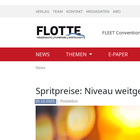
VERLAG
TEAM
KONTAKT
MEDIADATEN
ABO
FLEET Conventio
NEWS
THEMEN
E-PAPER
News
Spritpreise: Niveau weit
|
Redaktion
05.10.2025.