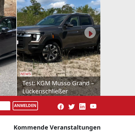
NEWS
rcedes
Schon gefahren: Farizon
V7E
latz für
Als drittes Modell bringt Geely-
usiness-
Tochter Farizon nun den V7E nach
ANMELDEN
ercedes
Österreich. Vollelektrisch natürlich,
dazu wie maßgesch...
Kommende Veranstaltungen