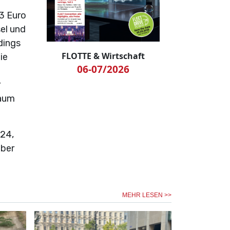
3 Euro
sel und
dings
FLOTTE & Wirtschaft
ie
06-07/2026
r
raum
024,
mber
MEHR LESEN >>