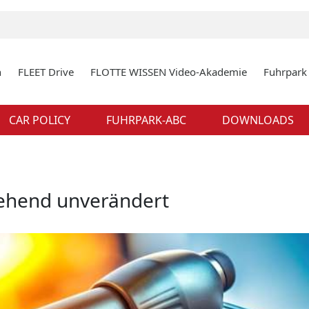
n
FLEET Drive
FLOTTE WISSEN Video-Akademie
Fuhrpar
CAR POLICY
FUHRPARK-ABC
DOWNLOADS
gehend unverändert