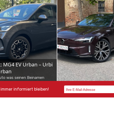
S
NEWS
yota bZ4X Touring: Der
Schon gefahren: Me
mbi neuer Schule
VLE
otas Elektro-Offensive nimmt
700 Kilometer Reichweite, P
rt auf – und mit ihr die Familie
bis zu acht Personen und B
immer informiert bleiben!
erreicher, wenn sie im neuen
Class-Komfort: Der neue M
ktrokombi bZ4X To...
VLE will Shuttle-...