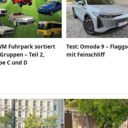
M Fuhrpark sortiert
Test: Omoda 9 – Flaggs
Gruppen – Teil 2,
mit Feinschliff
pe C und D