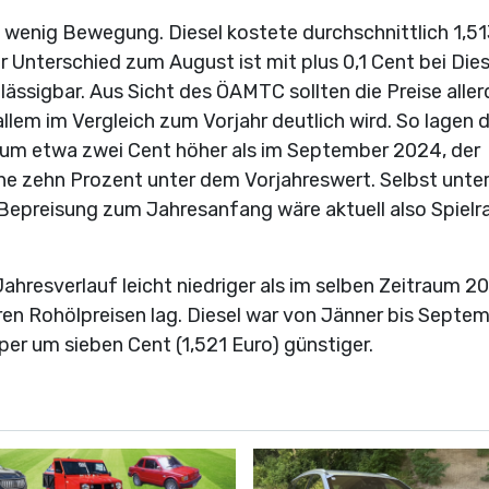
wenig Bewegung. Diesel kostete durchschnittlich 1,51
er Unterschied zum August ist mit plus 0,1 Cent bei Die
lässigbar. Aus Sicht des ÖAMTC sollten die Preise aller
 allem im Vergleich zum Vorjahr deutlich wird. So lagen d
 um etwa zwei Cent höher als im September 2024, der
nahe zehn Prozent unter dem Vorjahreswert. Selbst unte
Bepreisung zum Jahresanfang wäre aktuell also Spiel
ahresverlauf leicht niedriger als im selben Zeitraum 2
en Rohölpreisen lag. Diesel war von Jänner bis Septe
per um sieben Cent (1,521 Euro) günstiger.