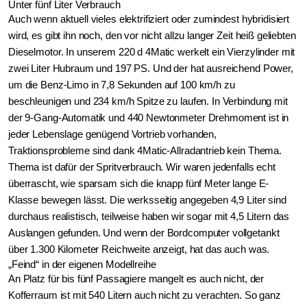
Unter fünf Liter Verbrauch
Auch wenn aktuell vieles elektrifiziert oder zumindest hybridisiert
wird, es gibt ihn noch, den vor nicht allzu langer Zeit heiß geliebten
Dieselmotor. In unserem 220 d 4Matic werkelt ein Vierzylinder mit
zwei Liter Hubraum und 197 PS. Und der hat ausreichend Power,
um die Benz-Limo in 7,8 Sekunden auf 100 km/h zu
beschleunigen und 234 km/h Spitze zu laufen. In Verbindung mit
der 9-Gang-Automatik und 440 Newtonmeter Drehmoment ist in
jeder Lebenslage genügend Vortrieb vorhanden,
Traktionsprobleme sind dank 4Matic-Allradantrieb kein Thema.
Thema ist dafür der Spritverbrauch. Wir waren jedenfalls echt
überrascht, wie sparsam sich die knapp fünf Meter lange E-
Klasse bewegen lässt. Die werksseitig angegeben 4,9 Liter sind
durchaus realistisch, teilweise haben wir sogar mit 4,5 Litern das
Auslangen gefunden. Und wenn der Bordcomputer vollgetankt
über 1.300 Kilometer Reichweite anzeigt, hat das auch was.
„Feind“ in der eigenen Modellreihe
An Platz für bis fünf Passagiere mangelt es auch nicht, der
Kofferraum ist mit 540 Litern auch nicht zu verachten. So ganz