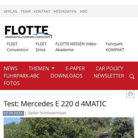
VERLAG
TEAM
KONTAKT
MEDIADATEN
ABO
FLEET
FLEET
FLOTTE WISSEN Video-
Fuhrpark
Convention
Drive
Akademie
KOMPAKT
NEWS
THEMEN
E-PAPER
CAR POLICY
Weiter
FUHRPARK-ABC
DOWNLOADS
NEWSLETTER
News
FOTOS
Test: Mercedes E 220 d 4MATIC
|
Stefan Schmudermaier
09.09.2024.