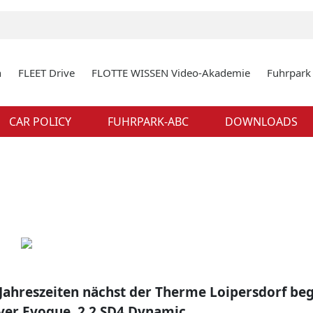
n
FLEET Drive
FLOTTE WISSEN Video-Akademie
Fuhrpar
CAR POLICY
FUHRPARK-ABC
DOWNLOADS
r Jahreszeiten nächst der Therme Loipersdorf be
ver Evoque, 2,2 SD4 Dynamic.