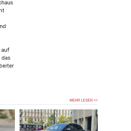
rchaus
ht
und
 auf
 das
beiter
MEHR LESEN >>