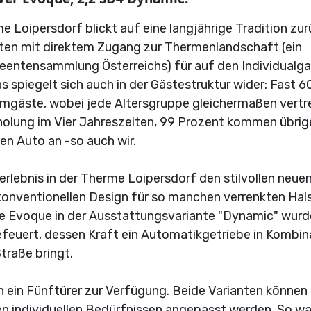
Loipersdorf blickt auf eine langjährige Tradition zur
iten mit direktem Zugang zur Thermenlandschaft (ein
deentensammlung Österreichs) für auf den Individualga
spiegelt sich auch in der Gästestruktur wider: Fast 6
mmgäste, wobei jede Altersgruppe gleichermaßen vertr
Erholung im Vier Jahreszeiten, 99 Prozent kommen übri
en Auto an -so auch wir.
erlebnis in der Therme Loipersdorf den stilvollen neue
onventionellen Design für so manchen verrenkten Hals
e Evoque in der Ausstattungsvariante "Dynamic" wurd
efeuert, dessen Kraft ein Automatikgetriebe in Kombin
traße bringt.
 ein Fünftürer zur Verfügung. Beide Varianten können
 individuellen Bedürfnissen angepasst werden. So wa