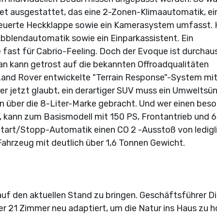
et ausgestattet, das eine 2-Zonen-Klimaautomatik, ei
teuerte Heckklappe sowie ein Kamerasystem umfasst. 
bblendautomatik sowie ein Einparkassistent. Ein
fast für Cabrio-Feeling. Doch der Evoque ist durchaus
an kann getrost auf die bekannten Offroadqualitäten
 Land Rover entwickelte "Terrain Response"-System mit
Wer jetzt glaubt, ein derartiger SUV muss ein Umweltsü
ten über die 8-Liter-Marke gebracht. Und wer einen bes
 kann zum Basismodell mit 150 PS, Frontantrieb und 6
Start/Stopp-Automatik einen CO 2 -Ausstoß von ledigl
Fahrzeug mit deutlich über 1,6 Tonnen Gewicht.
auf den aktuellen Stand zu bringen. Geschäftsführer Di
r 21 Zimmer neu adaptiert, um die Natur ins Haus zu h