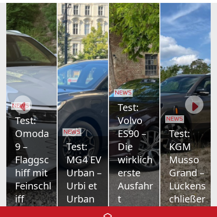
NEWS
Toyota
bZ4X
NEWS
NEWS
Touring:
Schon
Schon
NEWS
Skoda
Der
gefahre
gefahre
Octavia
Kombi
n:
n:
Combi
neuer
Merced
Farizon
im Test
Schule
es VLE
V7E
Nur
Toyotas
700
Als drittes