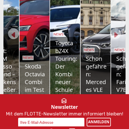
NEWS
Toyota
bZ4X
NEWS
NEWS
Touring:
Schon
Schon
NEWS
Skoda
Der
gefahre
gefahre
Octavia
Kombi
n:
n:
Combi
neuer
Merced
Farizon
im Test
Schule
es VLE
V7E
Nur
Toyotas
700
Als drittes
Vernunft
Elektro-
Kilometer
Modell
Newsletter
allein kanns
Offensive
Reichweite,
bringt
Mit dem FLOTTE-Newsletter immer informiert bleiben!
ja auch
nimmt
Platz für
Geely-
ANMELDEN
nicht sein.
Fahrt auf –
bis zu acht
Tochter
Als
und mit ihr
Personen
Farizon