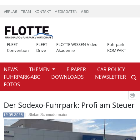
VERLAG
TEAM
KONTAKT
MEDIADATEN
ABO
FLEET
FLEET
FLOTTE WISSEN Video-
Fuhrpark
Convention
Drive
Akademie
KOMPAKT
NEWS
THEMEN
E-PAPER
CAR POLICY
Weiter
FUHRPARK-ABC
DOWNLOADS
NEWSLETTER
News
Fuhrparkportrait
FOTOS
Der Sodexo-Fuhrpark: Profi am Steuer
|
Stefan Schmudermaier
12.05.2023.