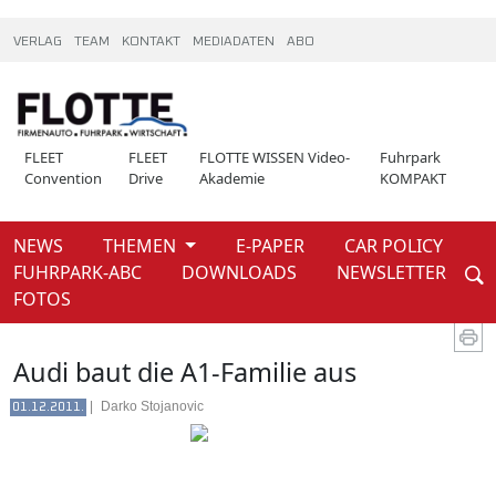
VERLAG
TEAM
KONTAKT
MEDIADATEN
ABO
FLEET
FLEET
FLOTTE WISSEN Video-
Fuhrpark
Convention
Drive
Akademie
KOMPAKT
NEWS
THEMEN
E-PAPER
CAR POLICY
Weiter
FUHRPARK-ABC
DOWNLOADS
NEWSLETTER
News
Einsteigen
FOTOS
Audi baut die A1-Familie aus
|
Darko Stojanovic
01.12.2011.