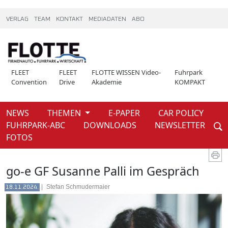
VERLAG
TEAM
KONTAKT
MEDIADATEN
ABO
FLEET
FLEET
FLOTTE WISSEN Video-
Fuhrpark
Convention
Drive
Akademie
KOMPAKT
NEWS
THEMEN
E-PAPER
CAR POLICY
Weiter
FUHRPARK-ABC
DOWNLOADS
NEWSLETTER
News
FOTOS
go-e GF Susanne Palli im Gespräch
|
Stefan Schmudermaier
18.11.2024.