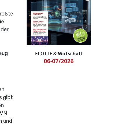
größte
ie
 der
zeug
FLOTTE & Wirtschaft
06-07/2026
en
s gibt
en
EVN
n und