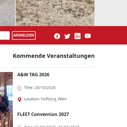
NEWS
ota bZ4X Touring: Der
Schon gefahren: Mer
bi neuer Schule
VLE
tas Elektro-Offensive nimmt
700 Kilometer Reichweite, Pla
 auf – und mit ihr die Familie
bis zu acht Personen und Bu
ANMELDEN
rreicher, wenn sie im neuen
Class-Komfort: Der neue Me
trokombi bZ4X To...
VLE will Shuttle-...
Kommende Veranstaltungen
A&W TAG 2026
Time: 20/10/2026
Location: Hofburg, Wien
FLEET Convention 2027