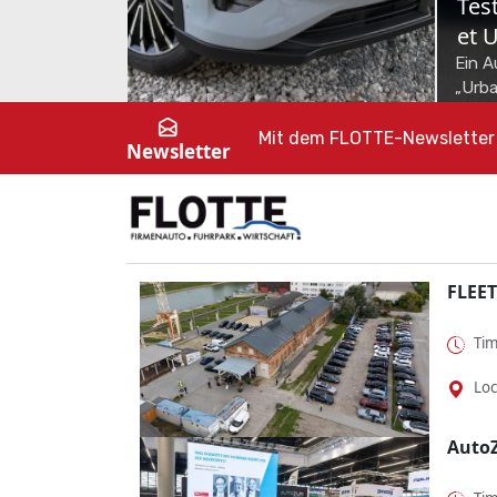
NEWS
NEWS
Test: Volvo ES90 – Die
Test: KGM Mus
wirklich erste Ausfahrt
Lückenschließe
Der Juli ist ab jetzt ein ganz
Ein Auto wie ein alte
besonderer Monat. Denn da ist der
KGM Musso Grand füll
Mit dem FLOTTE-Newsletter 
Newsletter
kleine Levi auf die Welt gekommen.
die andere zurückgel
Seine erste Autofahr...
FLEET
Tim
Loc
Auto