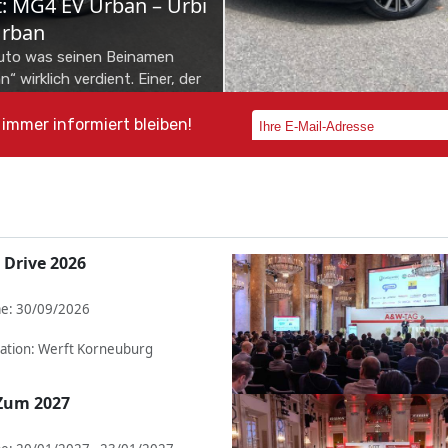
NEWS
NEWS
so Grand –
Skoda Octavia Combi im
Toy
r
Test
Kom
r Bekannter. Der
Nur Vernunft allein kanns ja auch
Toyo
t eine Lücke,
nicht sein. Als Sportline mit MHD-
Fahrt
immer informiert bleiben!
assen haben.
Benziner zeigt dieser Škoda Octavia,
Öste
dass Fahrspaß o...
Elek
 Drive 2026
e: 30/09/2026
ation: Werft Korneuburg
Zum 2027