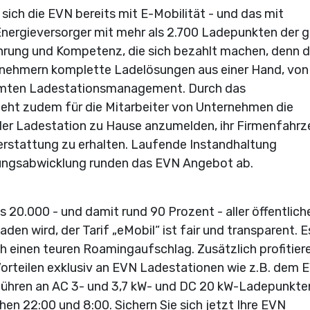
sich die EVN bereits mit E-Mobilität - und das mit
r Energieversorger mit mehr als 2.700 Ladepunkten der 
hrung und Kompetenz, die sich bezahlt machen, denn d
nehmern komplette Ladelösungen aus einer Hand, von
amten Ladestationsmanagement. Durch das
t zudem für die Mitarbeiter von Unternehmen die
n der Ladestation zu Hause anzumelden, ihr Firmenfahr
rstattung zu erhalten. Laufende Instandhaltung
ungsabwicklung runden das EVN Angebot ab.
 20.000 - und damit rund 90 Prozent - aller öffentlich
den wird, der Tarif „eMobil“ ist fair und transparent. E
 einen teuren Roamingaufschlag. Zusätzlich profitier
orteilen exklusiv an EVN Ladestationen wie z.B. dem 
bühren an AC 3- und 3,7 kW- und DC 20 kW-Ladepunkte
n 22:00 und 8:00. Sichern Sie sich jetzt Ihre EVN