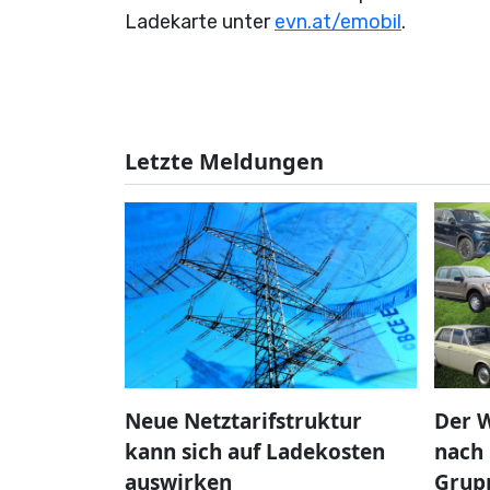
Ladekarte unter
evn.at/emobil
.
Letzte Meldungen
Neue Netztarifstruktur
Der W
kann sich auf Ladekosten
nach 
auswirken
Grup