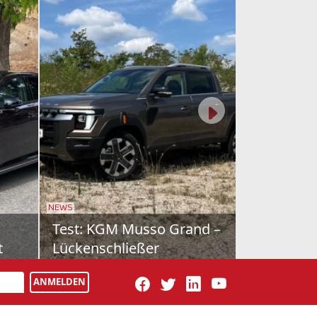
NEWS
cedes
Schon gefahren: Farizon
V7E
tz für
Als drittes Modell bringt Geely-
iness-
Tochter Farizon nun den V7E nach
ANMELDEN
cedes
Österreich. Vollelektrisch natürlich,
dazu wie maßgesch...