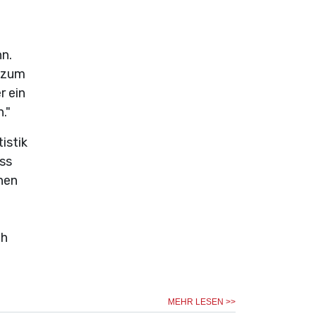
n.
z zum
r ein
."
istik
ass
hen
ch
MEHR LESEN >>