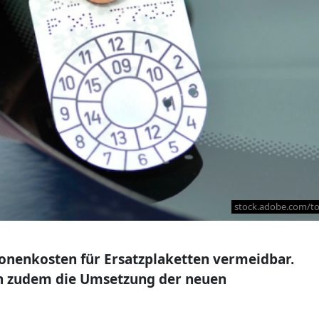
stock.adobe.com/t
ionenkosten für Ersatzplaketten vermeidbar.
n zudem die Umsetzung der neuen