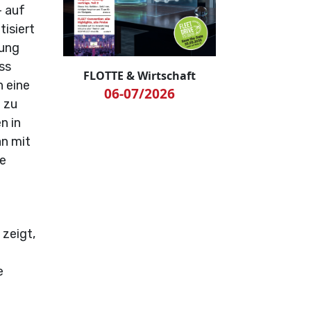
- auf
isiert
tung
ss
FLOTTE & Wirtschaft
h eine
06-07/2026
 zu
n in
an mit
re
 zeigt,
e