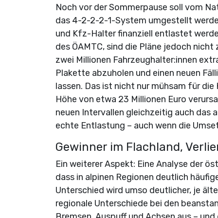
Noch vor der Sommerpause soll vom Natio
das 4-2-2-2-1-System umgestellt werden.
und Kfz-Halter finanziell entlastet werd
des ÖAMTC, sind die Pläne jedoch nicht 
zwei Millionen Fahrzeughalter:innen ext
Plakette abzuholen und einen neuen Fäll
lassen. Das ist nicht nur mühsam für di
Höhe von etwa 23 Millionen Euro verurs
neuen Intervallen gleichzeitig auch das 
echte Entlastung – auch wenn die Umse
Gewinner im Flachland, Verlie
Ein weiterer Aspekt: Eine Analyse der ös
dass in alpinen Regionen deutlich häufig
Unterschied wird umso deutlicher, je äl
regionale Unterschiede bei den beanstan
Bremsen, Auspuff und Achsen aus – und 