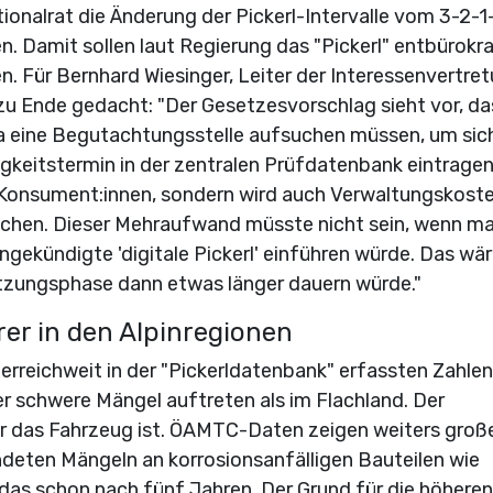
nalrat die Änderung der Pickerl-Intervalle vom 3-2-1
 Damit sollen laut Regierung das "Pickerl" entbürokrat
en. Für Bernhard Wiesinger, Leiter der Interessenvertre
zu Ende gedacht: "Der Gesetzesvorschlag sieht vor, da
ra eine Begutachtungsstelle aufsuchen müssen, um sic
igkeitstermin in der zentralen Prüfdatenbank eintragen
e Konsument:innen, sondern wird auch Verwaltungskoste
achen. Dieser Mehraufwand müsste nicht sein, wenn m
angekündigte 'digitale Pickerl' einführen würde. Das wä
tzungsphase dann etwas länger dauern würde."
rer in den Alpinregionen
terreichweit in der "Pickerldatenbank" erfassten Zahlen
er schwere Mängel auftreten als im Flachland. Der
ter das Fahrzeug ist. ÖAMTC-Daten zeigen weiters groß
deten Mängeln an korrosionsanfälligen Bauteilen wie
das schon nach fünf Jahren. Der Grund für die höheren