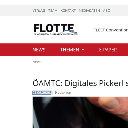
VERLAG
TEAM
KONTAKT
MEDIADATEN
ABO
FLEET Conventio
NEWS
THEMEN
E-PAPER
News
ÖAMTC: Digitales Pickerl 
|
Redaktion
03.06.2026.