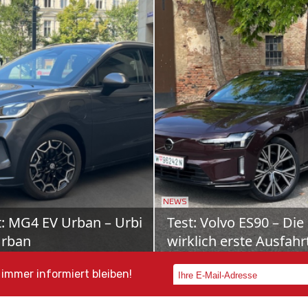
NEWS
ota bZ4X Touring: Der
Schon gefahren: Mer
bi neuer Schule
VLE
as Elektro-Offensive nimmt
700 Kilometer Reichweite, Pla
 auf – und mit ihr die Familie
bis zu acht Personen und Bus
immer informiert bleiben!
reicher, wenn sie im neuen
Class-Komfort: Der neue Mer
rokombi bZ4X To...
VLE will Shuttle-...