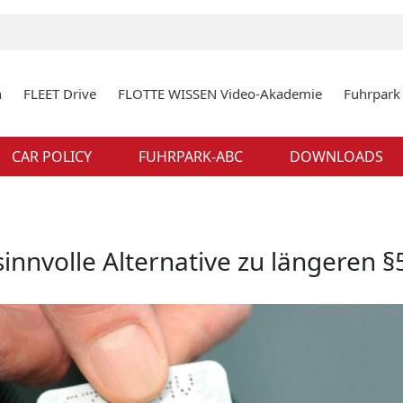
n
FLEET Drive
FLOTTE WISSEN Video-Akademie
Fuhrpar
CAR POLICY
FUHRPARK-ABC
DOWNLOADS
sinnvolle Alternative zu längeren §