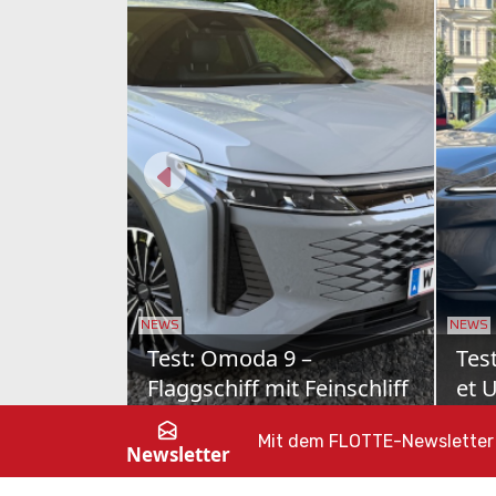
NEWS
NEWS
Skoda Octavia Combi im
Toy
Test
Kom
Nur Vernunft allein kanns ja auch
Toyot
nicht sein. Als Sportline mit MHD-
Fahrt
Mit dem FLOTTE-Newsletter 
Newsletter
Benziner zeigt dieser Škoda Octavia,
Öster
dass Fahrspaß o...
Elekt