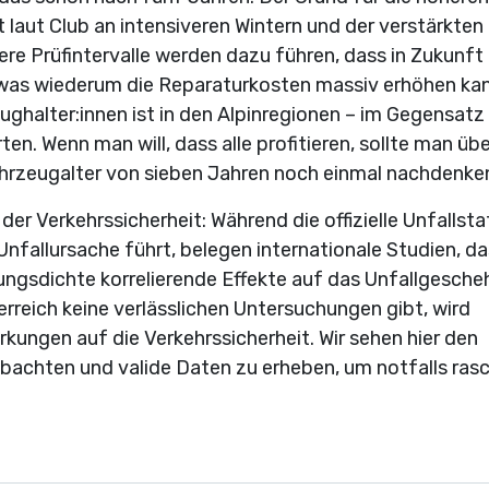
 laut Club an intensiveren Wintern und der verstärkten
ere Prüfintervalle werden dazu führen, dass in Zukunft
was wiederum die Reparaturkosten massiv erhöhen kan
zeughalter:innen ist in den Alpinregionen – im Gegensat
en. Wenn man will, dass alle profitieren, sollte man übe
ahrzeugalter von sieben Jahren noch einmal nachdenken
 Verkehrssicherheit: Während die offizielle Unfallstat
nfallursache führt, belegen internationale Studien, d
ungsdichte korrelierende Effekte auf das Unfallgesche
erreich keine verlässlichen Untersuchungen gibt, wird
kungen auf die Verkehrssicherheit. Wir sehen hier den
obachten und valide Daten zu erheben, um notfalls ras