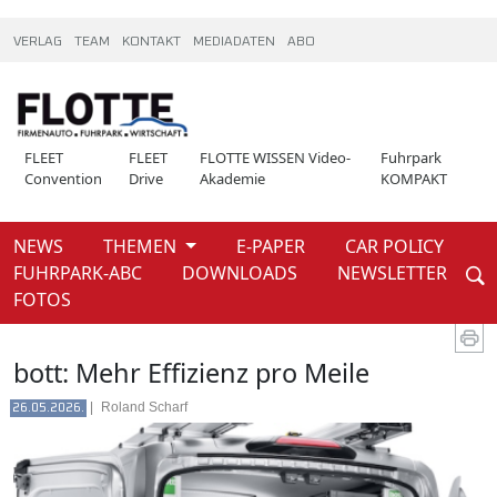
VERLAG
TEAM
KONTAKT
MEDIADATEN
ABO
FLEET
FLEET
FLOTTE WISSEN Video-
Fuhrpark
Convention
Drive
Akademie
KOMPAKT
NEWS
THEMEN
E-PAPER
CAR POLICY
Weiter
FUHRPARK-ABC
DOWNLOADS
NEWSLETTER
News
FOTOS
bott: Mehr Effizienz pro Meile
|
Roland Scharf
26.05.2026.