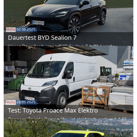
schon ins Konzept passen.
Auto
02.06.2025.
Dauertest BYD Sealion 7
Unser Dauertestwagen BYD Sealion 7 trifft bereits
manchen Artgenossen auf Österreichs Straßen und sorgt
an der Ladestation oft für Gesprächsstoff mit denen, die
ihn noch nicht kennen.
Auto
26.05.2025.
Test: Toyota Proace Max Elektro
Der neue Toyota Proace Max ist elektrisch auch mit 4,25
Tonnen zulässigem Gesamtgewicht zu haben. Dies bringt