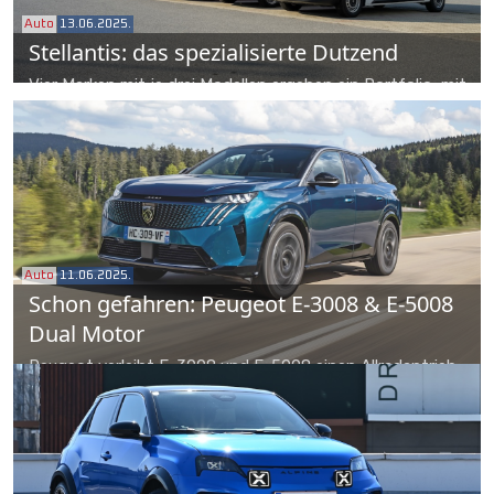
Auto
13.06.2025.
Stellantis: das spezialisierte Dutzend
Vier Marken mit je drei Modellen ergeben ein Portfolio, mit
dem sich Stellantis zum Marktführer im Segment der
leichten Nutzfahrzeuge aufgeschwungen hat. Auf den
Lorbeeren ausruhen ist aber nicht drin: 4x4-Partner
Dangel liefert eine elektrische Hinterachse und
Wasserstoff ist ebenso noch ein Thema.
Auto
11.06.2025.
Schon gefahren: Peugeot E-3008 & E-5008
Dual Motor
Peugeot verleiht E-3008 und E-5008 einen Allradantrieb,
extrem wichtig in einem gebirgigen Land wie Österreich.
Die Erwartungen sind hoch.