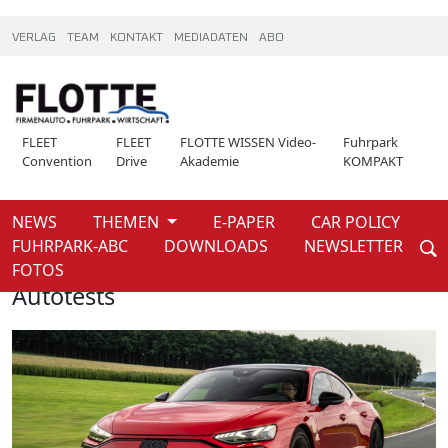
VERLAG
TEAM
KONTAKT
MEDIADATEN
ABO
FLEET
FLEET
FLOTTE WISSEN Video-
Fuhrpark
Convention
Drive
Akademie
KOMPAKT
NEWS
THEMEN
E-PAPER
CAR POLICY
Weiter
FUHRPARK-ABC
DOWNLOADS
NEWSLETTER
Home
News
FOTOS
Autotests