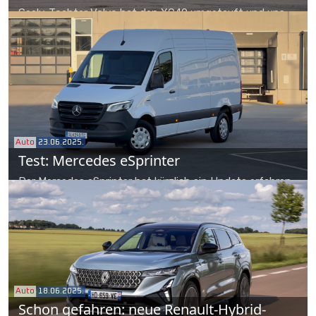
Geely-Tochter Volvo hat den XC40 umgetauft und uns
den nunmehrigen EC40 zum Test überlassen. Womit kann
das kompakte SUV-Coupé im Segment punkten?
Auto
23.06.2025.
Test: Mercedes eSprinter
Der Mercedes eSprinter hat kürzlich ein Update erfahren
und kommt nun mit drei Batteriegrößen, um möglichst
viele Bedürfnisse abzudecken. Überzeugend auch die
Variantenvielfalt.
Auto
18.06.2025.
Schon gefahren: neue Renault-Hybrid-