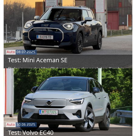
Ur-Panda aus den 1980er-Jahren. Nach der Elektro- folgt
nun die Hybridvariante, der reine Verbrenner kommt Ende
des Jahres.
Auto
08.07.2025.
Test: Mini Aceman SE
Bislang war der Mini Clubman einer der coolsten Kombis,
echter Nutzwert war nicht im Fokus. Mit dem Wegfall des
Shooting Brakes wurde die Lücke für den vollelektrischen
Aceman frei.
Auto
30.06.2025.
Test: Volvo EC40