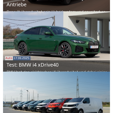
Antriebe
Renault überarbeitet sein Hybridsystem und erweitert es
auf drei eigenständige Varianten. Auf Probefahrt im
Symbioz und Espace.
Auto
17.06.2025.
Test: BMW i4 xDrive40
BMW hat den elektrischen i4 überarbeitet und dabei einige
Details nachgeschärft. Im Praxistest weiß das Paket zu
gefallen, auch wegen des schnellen Ladens und des
großen Kofferraums.