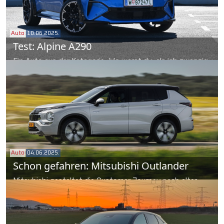
Auto
10.06.2025.
Test: Alpine A290
Ein Auto aus der Kategorie „Wo warst du, als ich zwanzig
war?“ Die Alpine A290 liefert den Beweis, dass Kraft und
Agilität einander keineswegs ausschließen. Und gibt
paradoxerweise eine mögliche Antwort auf die Frage,
wozu Verbrenner heute noch gut sind.
Auto
04.06.2025.
Schon gefahren: Mitsubishi Outlander
Mitsubishi gestaltet die Customer Journey nach alter
Japaner Sitte: Extras müssen beim Outlander nicht
mühsam abgewogen werden, eine der vier Linien wird