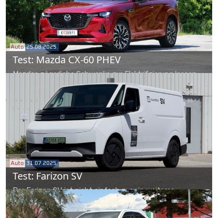
Einschränkungen.
Auto
25.08.2025.
Test: Mazda CX-60 PHEV
Mazdas zögerliche Schwenks zur Elektrifizierung lassen
zwischen Befürwortern und Gegnern viel Raum für
Interpretation. Die Wahrheit müsste doch auf der Straße
liegen, oder? Also fragen wir: Liefert der CX-60 auch als
Plug-in-Hybrid ab?
Auto
31.07.2025.
Test: Farizon SV
Der Farizon SV ist nicht einfach nur ein weiteres
Nutzfahrzeug aus China, er überzeugt mit Drive-by-Wire-