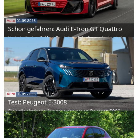
Auto
01.09.2025.
Schon gefahren: Audi E-Tron GT Quattro
Unterhalb des S-Modells platziert Audi nun doch wieder
einen Basis-E-Tron. Mit unverändert viel Leistung,
besserer Ausstattung und coolerer Optik.
Auto
01.09.2025.
Test: Peugeot E-3008
Die vollelektrische Ausgabe des neuen Peugeot 3008
dehnt den Begriff des SUV noch ein Stückchen weiter
Richtung Coupé. Das ist cool. Hat aber auch seine