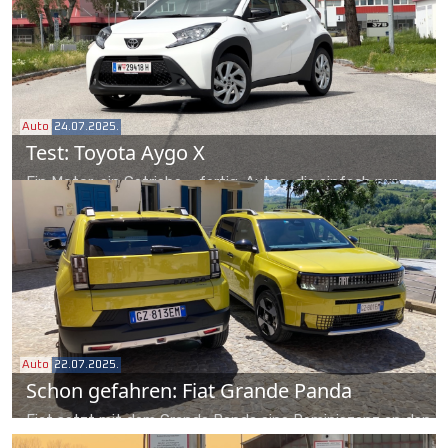
Technologie, unglaublicher Vielfalt bei Aufbau und Akku
sowie so manchem Feature.
Auto
24.07.2025.
Test: Toyota Aygo X
Ein Motor, ein Getriebe – fertig. Autos, die einfach nur
Autos sein wollen, sind rar geworden. Der Toyota Aygo X
beherrscht diese Gangart perfekt. Noch.
Auto
22.07.2025.
Schon gefahren: Fiat Grande Panda
Fiat setzt mit dem Grande Panda eine Reminiszenz an den