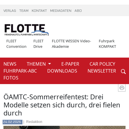
VERLAG
TEAM
KONTAKT
MEDIADATEN
ABO
FLEET
FLEET
FLOTTE WISSEN Video-
Fuhrpark
Convention
Drive
Akademie
KOMPAKT
NEWS
THEMEN
E-PAPER
CAR POLICY
Weiter
FUHRPARK-ABC
DOWNLOADS
NEWSLETTER
News
FOTOS
ÖAMTC-Sommerreifentest: Drei
Modelle setzen sich durch, drei fielen
durch
|
Redaktion
24.02.2026.